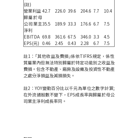
(註)
營業利益
42.7
226.0
39.6
204.6
7.7
10.4
歸屬於母
公司業主
35.5
189.9
33.3
176.6
6.7
7.5
淨利
EBITDA
69.8
361.6
67.5
346.0
3.3
4.5
EPS(元)
0.46
2.45
0.43
2.28
6.7
7.5
註1：｢其他收益及費損｣係依TIFRS規定，係性
質屬業內但無法特別歸屬於特定功能別之收益及
費損。包含不動產、廠房及設備及投資性不動產
之處分淨損益及減損損失。
註2：YOY變動百分比以千元為單位之數字計算;
在外流通股數不變下，EPS成長率與歸屬於母公
司業主淨利成長率同。