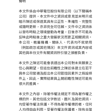
聲明
本文件係由中華電信股份有限公司（以下簡稱本
公司）提供，本文件中之資訊或意見並未明示或
暗示陳述或保證其具有公正性、準確性、完整性
或隨時更新，亦非完全可信賴。文件中之資訊係
以發布時點之環境變動為考量，日後亦不可能為
反映此時點後之重大發展狀況而更正相關資訊。
本公司、轄屬機構、關係人、代表均不就使用
（例如疏忽或其他情況）本文件資訊或其內容或
其他與本份文件有關資訊所引發之損害負責。
本文件之陳述可能會表達出本公司對未來願景之
信心與期望，但這些前瞻性之陳述係建立在若干
與本公司營運及超出本公司管控因素外之假設條
件上，因此，實際結果與上開前瞻性陳述可能有
很大的差異。
本文件之內容，除著作權法規定不得為著作權之
標的外，其他包括文字敘述、圖片及其他資訊，
均受著作權法保護。不得為著作權標的者，任何
人均得自由利用。受著作權法保護者，除有合理