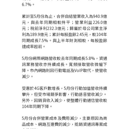
6.7%。
累計至5月份為止，合併自結營業收入為940.9億
元，與去年同期相較持平；營業利益226.0億
元；稅前淨利232.3億元；歸屬於母公司業主淨
利為189.9億元；累計每股盈餘2.45元，較104年
同期成長7.5%。與上半年財測相較，每股盈餘
達成率超前。
5月份網際網路營收較去年同期成長5.8%，資通
訊業務營收亦持續成長。寬頻接取營收微幅下
降。市內網路則因行動電話及VoIP取代，使營收
減少。
受惠於4G客戶數增長，5月份行動加值營收持續
攀升，但受市場競爭影響，行動語音營收減少。
另外，因銷貨收入減少，使整體行動通信營收較
104年同期下降。
5月份合併營業成本及費用減少，主要原因為商
品成本、網路互連費的減少，抵銷資通訊專案成