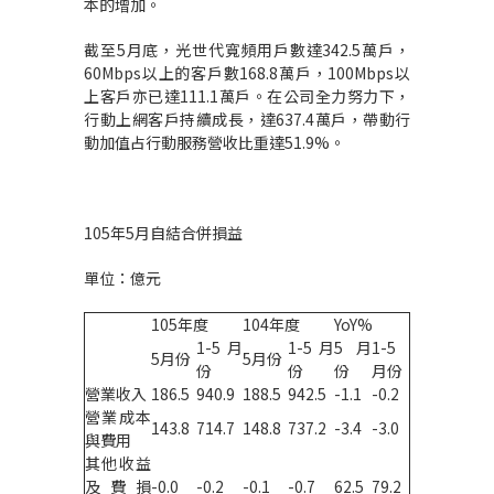
本的增加。
截至5月底，光世代寬頻用戶數達342.5萬戶，
60Mbps以上的客戶數168.8萬戶，100Mbps以
上客戶亦已達111.1萬戶。在公司全力努力下，
行動上網客戶持續成長，達637.4萬戶，帶動行
動加值占行動服務營收比重達51.9%。
105年5月自結合併損益
單位：億元
105年度
104年度
YoY%
1-5月
1-5月
5月
1-5
5月份
5月份
份
份
份
月份
營業收入
186.5
940.9
188.5
942.5
-1.1
-0.2
營業成本
143.8
714.7
148.8
737.2
-3.4
-3.0
與費用
其他收益
及費損
-0.0
-0.2
-0.1
-0.7
62.5
79.2