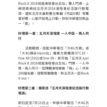
Rock It 2016就是演唱會台北站」雙人門票，上
網登錄再送五月天2016演唱會紀念版行動電
源，還有五月天最新數位專輯《作品9號》等驚
喜好禮，心動不如馬上行動，快到中華電信熱血
一「夏」！
好禮第一重
：
五月天演唱會
一人中獎、兩人同
行
活動期間，搭配中華電信「大4G方案」或
「大4G精采Hami包」優惠方案購買HTC10、
One A9 (32G)或One X9，就可抽「五月天Just
Rock It 2016就是演唱會台北站」門票，一人中
獎、兩人同行，逗陣聽演唱會最「嗨」心！共有
200組名額，趕緊把握機會，和五月天一起Rock
it out！
好禮第二重：獨家送
「
五月天演唱會紀念版行動
電源
」
即日起至7月15日止，申辦中華電信「大4G方