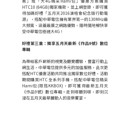
案」或「大4G精采Hami包」優惠方案購買
HTC10 (64GB)獨家機款，並上網登錄，即可獲
得加碼好禮「五月天2016演唱會紀念版行動電
源」，搭配中華電信擁有業界第一的130MHz最
大頻寬、涵蓋最廣之網路優勢，隨時隨地暢快享
受中華電信極速大4G！
好禮第三重：獨享五月天最新《作品
9
號》數位
專輯
為帶給客戶嶄新的視覺及聽覺體驗，豐富行動上
網生活，中華電信提供多元的加值服務，此次更
搭配HTC優惠活動共同推出獨家數位好禮，活動
期間購買HTC 全系列手機，搭配中華電信精采
Hami包(限搭KKBOX)，即可獲得最新五月天
《作品9號》數位專輯。走到哪聽到哪，即刻沉
浸在五月天最華麗動人的音樂饗宴。