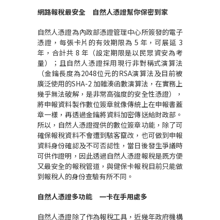
網路報稅最安全 自然人憑證幫你保密到家
自然人憑證為內政部憑證管理中心所簽發的電子
憑證，每張卡片的有效期限為 5 年，可展延 3
年，合計共 8 年（設定期限是以民眾資安為考
量）；且自然人憑證採用現行非對稱式演算法
（金鑰長度為2048位元的RSA演算法及目前被
廣泛使用的SHA-2 加雜湊函數演算法，在實務上
幾乎無法破解，是非常高強度的安全性憑證），
將申報資料製作數位簽章就像傳統上在申報書蓋
章一樣，再透過金鑰將資料加密傳送給財政部。
所以，自然人憑證提供的數位簽章功能，除了可
確保報稅資料不會遭到駭客竄改，也可做到申報
資料身份確認及不可否認性，當日後發生爭議時
可供作證明，因此透過自然人憑證報稅是既方便
又最安全的報稅管道，與健保卡報稅目前只能做
到報稅人的身份查驗有所不同。
自然人憑證多功能 一卡在手用處多
自然人憑證除了作為報稅工具，近幾年政府機構