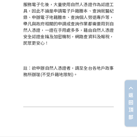
服務電子化後，大量使用自然人憑證作為認證工
具，因此不論是申請電子戶籍謄本、查詢就醫紀
錄、申辦電子地籍謄本、查詢個人勞退專戶等，
舉凡與政府相關的申請或查詢作業都需要用到自
然人憑證，一證在手用處多多，藉由自然人憑證
安全認證金鑰及加密機制，網路查資料及報稅，
民眾更安心！
註：欲申辦自然人憑證者，請至全台各地戶政事
務所辦理(不受戶籍地限制)。
返
回
頂
部