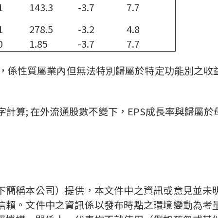
1
143.3
-3.7
7.7
1
278.5
-3.2
4.8
0
1.85
-3.7
7.7
S規定，係性質屬業內但無法特別歸屬於特定功能別之
字計算; 在外流通股數不變下，EPS成長率與歸屬
下簡稱本公司）提供，本文件中之資訊或意見並未
信賴。文件中之資訊係以發布時點之環境變動為考