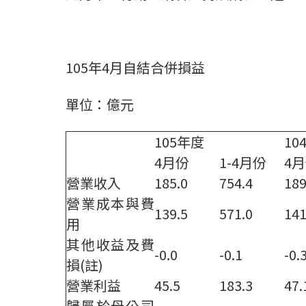
105年4月自結合併損益
單位：億元
105年度
10
4月份
1-4月份
4
營業收入
185.0
754.4
189
營業成本與費
139.5
571.0
141
用
其他收益及費
-0.0
-0.1
-0.
損(註)
營業利益
45.5
183.3
47.
歸屬於母公司