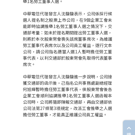
舉1名勞工董事人選。
中華電信代理發言人沈馥馥表示，公司係採行候
選人提名制之股票上市公司，在9個企業工會未
能即時協調推舉1名勞工董事人選之情況下，交
通部考量：如未於提名期間提出勞工董事人選，
則將於本次股東常會喪失該席董事席次，為維護
勞工董事代表席次以及公司員工權益，遂行文本
公司，請公司指名適當人選1人暫時擔任勞工董
事代表，以利交通部於股東常會先取得代表董事
席次。
中華電信代理發言人沈馥馥進一步說明，公司接
獲交通部的函示後，己指名公共事務處副總經理
何旭輝暫時擔任勞工董事代表，俟股東常會後各
企業工會順利協調推舉1名勞工董事人選函報本
公司時，公司將隨即陳報交通部，再由交通部依
公司法第27條第3項規定，改派工會推舉之人選
擔任勞工董事，才能真正維護公司員工權益。
返