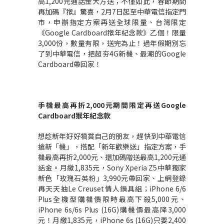
高1,200元通話金大方送；不僅如此，春節期間
再加碼『猴』驚喜，2月7日起至中華電信指定門
市，申辦指定方案再送全球限量、台灣限定
《Google Cardboard猴年紀念款》乙個！限量
3,000份，數量有限，送完為止！過年假期別忘
了到中華電信，把超夯4G新機、最潮的Google
Cardboard帶回家！
手機最高再折
2,000
元期間限定再送
Google
Cardboard
猴年紀念款
想趁新年好好犒賞自己的朋友，趕快到中華電信
搶新「機」，搭配「新年歡樂送」指定方案，手
機最高再折2,000元、還加碼贈送最高1,200元通
話金。月繳1,835元，Sony Xperia Z5中華獨家
新色「玫瑰石英粉」3,990元帶回家、上網登錄
再天天抽Le Creuset情人鍋具組；iPhone 6/6
Plus全機型購機價限時最高下殺5,000元、
iPhone 6s/6s Plus (16G)購機價最高降3,000
元！月繳1,835元，iPhone 6s (16G)只要2,400