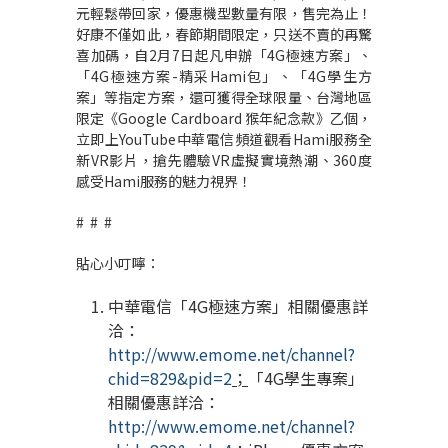
元輕鬆帶回家，優惠機型數量有限，售完為止！
好康不僅如此，春節期間限定，只送不賣的再驚
喜加碼，自2月7日起凡申辦「4G極速方案」、
「4G極速方案-精采Hami包」、「4G學生方
案」等指定方案，還可獲得全球限量、台灣地區
限定《Google Cardboard 猴年紀念款》乙個，
立即上YouTube中華電信頻道觀看Hami服務全
新VR影片，搶先體驗VR虛擬實境熱潮、360度
感受Hami服務的魅力視界！
# # #
貼心小叮嚀：
中華電信「4G極速方案」相關優惠詳
洽：
http://www.emome.net/channel?
chid=829&pid=2
；
「4G學生專案」
相關優惠詳洽：
http://www.emome.net/channel?