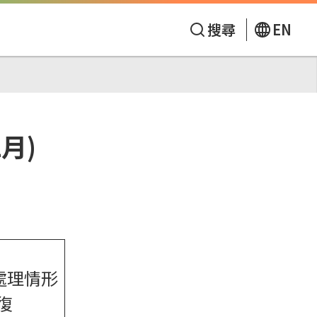
搜尋
EN
月)
處理情形
復