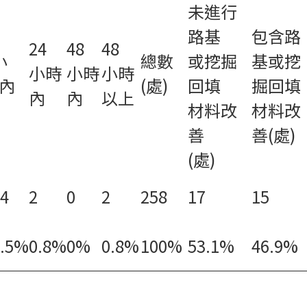
未進行
路基
包含路
24
48
48
小
總數
或挖掘
基或挖
小時
小時
小時
內
(處)
回填
掘回填
內
內
以上
材料改
材料改
善
善(處)
(處)
4
2
0
2
258
17
15
8.5%
0.8%
0%
0.8%
100%
53.1%
46.9%