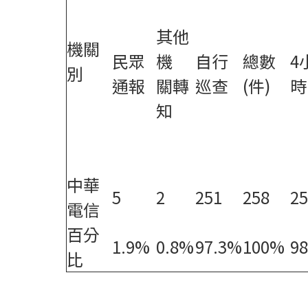
其他
機關
民眾
機
自行
總數
4
別
通報
關轉
巡查
(件)
時
知
中華
5
2
251
258
25
電信
百分
1.9%
0.8%
97.3%
100%
9
比