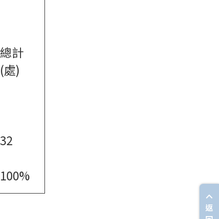
總計
(處)
32
100%
返