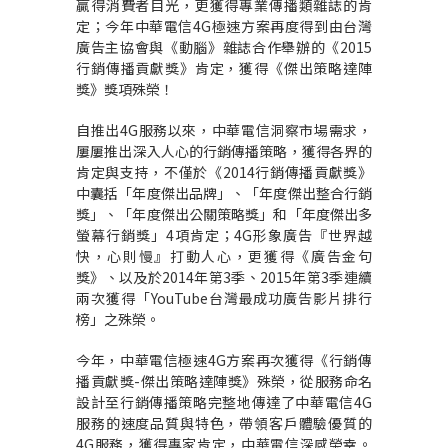
贏得消費者目光，更獲得專業傳播類雜誌的肯
定；今年中華電信4G極速方案再度得到由台灣
廣告主協會與《動腦》雜誌合作舉辦的《2015
行銷傳播貢獻獎》肯定，獲得《傑出策略達陣
獎》獎項殊榮！
自推出4G服務以來，中華電信洞察市場需求，
屢屢推出深入人心的行銷傳播策略，獲得各界的
肯定與支持，不僅於《2014行銷傳播貢獻獎》
中囊括「年度傑出品牌」、「年度傑出整合行銷
獎」、「年度傑出公關策略獎」和「年度傑出多
螢幕行銷獎」4項肯定；4G形象廣告『世界越
快，心則慢』打動人心，更獲得《廣告金句
獎》、以及於2014年第3季、2015年第3季連續
兩次獲得「YouTube台灣最成功廣告影片排行
榜」之殊榮。
今年，中華電信極速4G方案再次獲得《行銷傳
播貢獻獎-傑出策略達陣獎》殊榮，從服務命名
設計至行銷傳播策略完整地傳達了中華電信4G
服務的速度品質與特色，帶領客戶體驗優質的
4G服務，獲得專家肯定，中華電信深感榮幸。