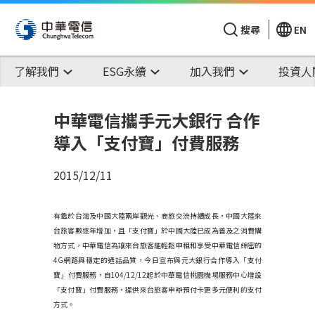
搜尋
EN
了解我們
ESG永續
加入我們
投資人
中華電信攜手元大銀行 合作
導入「支付寶」付費服務
2015/12/11
有鑑於台灣及中國大陸兩岸觀光、商旅交流持續成長，中國大陸來
台旅客數逐年增加，且「支付寶」於中國大陸已成為普及之消費購
物方式，中華電信為讓來台旅客能輕鬆申租和享受中華電信綿密的
4G網路與穩定的通話品質，今日宣布與元大銀行合作導入「支付
寶」付費服務，自104/12/12起於中華電信桃園機場服務中心增設
「支付寶」付費服務，提供來台旅客申辦預付卡更多元便利的支付
方式。