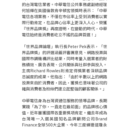
的台灣電信業者。中華電信公共事務處副總經理
何旭輝在英國倫敦肯辛頓宮領獎時表示：「中華
電信各項業務，不僅在市佔率上受到消費者以實
際行動肯定，在品牌心佔率上更深入人心。榮獲
『世界品牌獎』再度證明，在變動的時代，中華
電信始終是消費者屹立不搖的品牌首選！」
「世界品牌論壇」執行長Peter Pek表示，「世
界品牌獎」的評選涵蓋評審團意見、網路投票與
國際市調機構評比結果，同時考量入選業者的財
務績效、廣告表現、公共關係與社群參與投入。
主席Richard Rowles則肯定得獎業者深耕品牌
忠誠度的成果。他指出：「由於半數以上的網路
投票來自於消費者，因此，獲獎也意味著公司的
確與消費者及粉絲們建立起堅強的顧客關係。」
中華電信身為台灣資通信服務的領導品牌，長期
實踐「為了你，一直走在最前面」的品牌核心價
值，近年屢獲國際各重要獎項肯定。繼去年成為
台灣唯一入選英國知名品牌顧問公司Brand
Finance全球500大企業、今年三度蟬連道瓊永