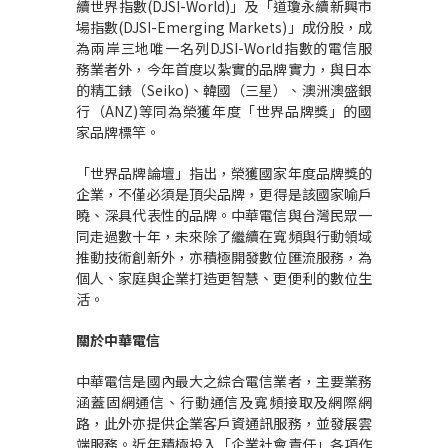
續世界指數(DJSI-World)」及「道瓊永續新興市
場指數(DJSI-Emerging Markets)」成份股，成
為兩岸三地唯一名列DJSI-World指數的電信服
務業者外，今年首度以紮實的品牌實力，與日本
的精工錶（Seiko)、韓國（三星）、澳洲澳盛銀
行（ANZ)等同為榮獲年度「世界品牌獎」的國
家品牌標竿。
「世界品牌論壇」指出，榮獲國家年度品牌獎的
企業，不僅必須是頂尖品牌，更得是該國家喻戶
曉、深具代表性的品牌。中華電信與台灣民眾一
同走過數十年，未來除了繼續在寬頻與行動領域
推動技術創新外，亦積極開發數位匯流服務，為
個人、家庭與企業打造更智慧、更便利的數位生
活。
關於中華電信
中華電信是國內最大之綜合電信業者，主要業務
涵蓋固網通信、行動通信及寬頻接取及網際網
路，此外亦提供企業客戶資通訊服務，並發展雲
端服務。近年積極投入「企業社會責任」各項作