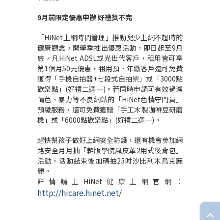
9
月前限定優惠申辦 好禮獎不完
「HiNet上網時間管理」推動兒少上網不超時的
健康觀念，開學季推出優惠活動，即日起至9月
底，凡HiNet ADSL或光世代客戶，租用皆可享
第1個月50元優惠，租用預、年繳客戶還可免費
獲得「手機自拍器+七段式自拍架」或「3000點
歡樂點」(好禮二選一)。若同時申請可有效過濾
情色、暴力等不良網站的「HiNet色情守門員」
預繳服務，還可免費獲贈「手工木製咖啡豆研磨
機」或「6000點歡樂點」(好禮二選一)。
趕快幫孩子做好上網安全防護，還有機會參加網
路安全月月抽「韓版學院風皮革2用式後背包」
活動，活動結束後加碼抽23吋沙比利木烏克麗
麗。
詳情請上HiNet健康上網官網：
http://hicare.hinet.net/