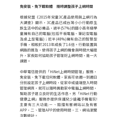
免安裝、免下載軟體 隨時調整孩子上網時間
根據兒盟《2015年兒童3C產品使用與上網行為
大調查》顯示，3C產品已成台灣小小行動原生
族生活中的必備品，過半(57%)的國小高年級學
童擁有自己的電腦(包括平板電腦、筆記型電腦
及桌上型電腦)；近半(48%)擁有自己的智慧型
手機，相較於2013年成長了1.6倍。行動裝置與
網路的普及，使得孩子上網的機會與時間大幅提
升，家長如何協助孩子管理好上網時間，是一大
課題。
中華電信提供的「HiNet上網時間管理」服務，
免安裝、免下載任何軟體，家長可依週一到週日
分別設定孩子上網時段，從家中或遠端登入時間
管理網頁，就可以隨時異動家中電腦上網時間，
幫助孩子建立良好的生活作息。另「HiNet行動
健康上網」服務亦提供保護兒少遠離手機電玩!
主要有三大功能:ㄧ、阻擋有害網站以及有害
APP，二、管理APP的使用時間，三、網站瀏覽
次數統計。