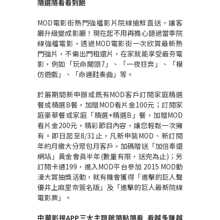
隨選隨看看到飽
MOD電影街熱門強檔影片院線搶鮮直送，讓客
廳升級變成影廳！現在起不用再擔心錯過當季院
線強檔電影，透過MOD電影街一次欣賞最新熱
門強片，不需出門租還片，在家就能享受最夯電
影，例如「玩命關頭7」、「一夜狂奔」、「模
仿遊戲」、「命運鞋奏曲」等。
於展期間新申辦或既有MOD客戶訂閱家庭精選
餐或精選B餐，加贈MOD看片金100元；訂閱家
庭豪華餐或家庭「精選+精選B」餐，加贈MOD
看片金200元，精彩節目內容，讓您輕鬆一次擁
有。即日起至8/31止，凡新申裝MOD、新訂閱
年約月繳大分眾包月客戶，加碼贈送「加倍奉還
網站」黃金會員半年(數量有限，送完為止)；另
訂閱卡通199，進入MOD平台參加 2015 MOD動
漫大賞抽獎活動，就有機會獲得「進擊的巨人聲
優井上麻里奈簽名版」及「進擊的巨人最新院線
電影票」。
中華影視
APP
三大主題館隨點隨看
看越多賺越