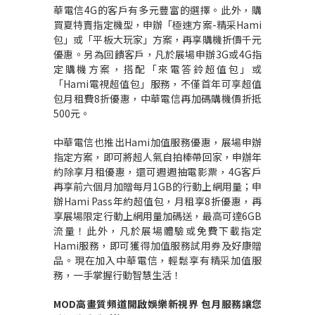
華電信4G的客戶有多元豐富的選擇。此外，購
買夏特賣指定機型，申辦「極速方案-精采Hami
包」或「平板大玩家」方案，再享購機折價千元
優惠。另為回饋客戶，凡於展場申辦3G或4G指
定購機方案，搭配「來電答鈴超值包」或
「Hami電視超值包」服務，不僅首年可享超值
包月租費8折優惠，中華電信再加碼購機價折抵
500元。
中華電信也推出Hami加值服務優惠，展場申辦
指定方案，即可將超人氣自拍棒帶回家，申辦年
約除享月租優惠，還可週週抽電影票，4G客戶
再享前六個月加贈每月1GB的行動上網用量；申
辦Hami Pass年約超值包，月租享8折優惠，再
享展場限定行動上網用量加碼送，最高可達6GB
流量！此外，凡於展場體驗或免費下載指定
Hami服務，即可獲得加值服務試用券及好康贈
品。現在加入中華電信，輕鬆享有精采加值服
務，一手掌握行動智慧生活！
MOD
高畫質頻道開啟娛樂新視界
包月服務讓您