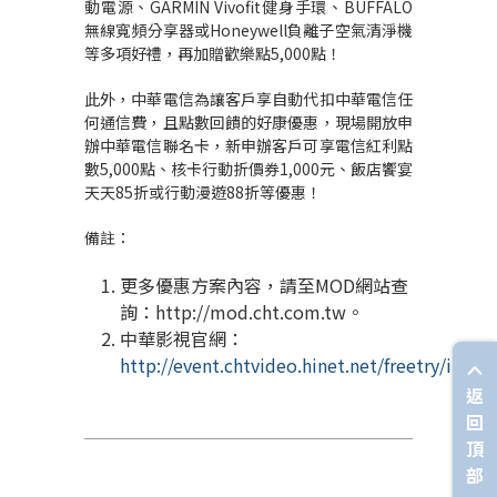
動電源、GARMIN Vivofit健身手環、BUFFALO
無線寬頻分享器或Honeywell負離子空氣清淨機
等多項好禮，再加贈歡樂點5,000點！
此外，中華電信為讓客戶享自動代扣中華電信任
何通信費，且點數回饋的好康優惠，現場開放申
辦中華電信聯名卡，新申辦客戶可享電信紅利點
數5,000點、核卡行動折價券1,000元、飯店饗宴
天天85折或行動漫遊88折等優惠！
備註：
更多優惠方案內容，請至MOD網站查
詢：http://mod.cht.com.tw。
中華影視官網：
http://event.chtvideo.hinet.net/freetry/index
返
回
頂
部