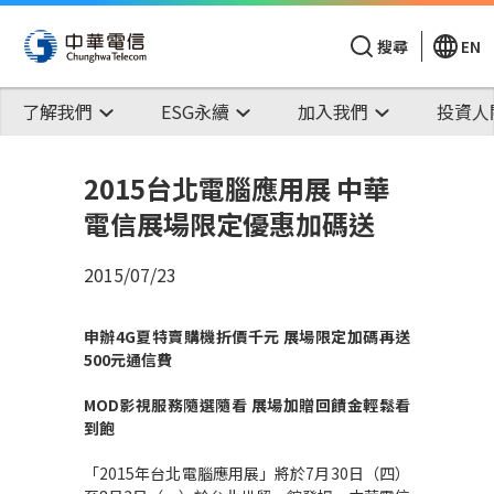
搜尋
EN
了解我們
ESG永續
加入我們
投資人
2015台北電腦應用展 中華
電信展場限定優惠加碼送
2015/07/23
申辦
4G
夏特賣購機折價千元
展場限定加碼再送
500
元通信費
MOD
影視服務隨選隨看
展場加贈回饋金輕鬆看
到飽
「2015年台北電腦應用展」將於7月30日（四）