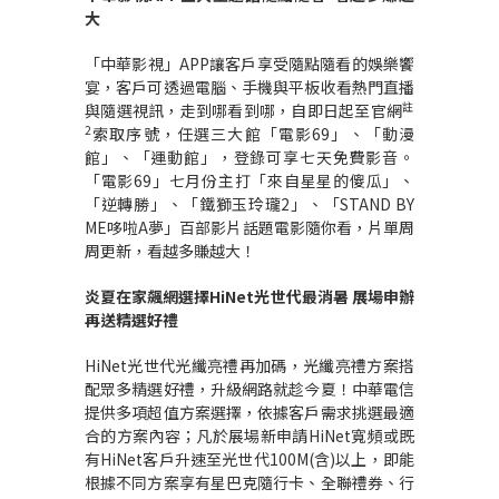
大
「中華影視」APP讓客戶享受隨點隨看的娛樂饗
宴，客戶可透過電腦、手機與平板收看熱門直播
註
與隨選視訊，走到哪看到哪，自即日起至官網
2
索取序號，任選三大館「電影69」、「動漫
館」、「運動館」，登錄可享七天免費影音。
「電影69」七月份主打「來自星星的傻瓜」、
「逆轉勝」、「鐵獅玉玲瓏2」、「STAND BY
ME哆啦A夢」百部影片話題電影隨你看，片單周
周更新，看越多賺越大！
炎夏在家飆網選擇
HiNet
光世代最消暑
展場申辦
再送精選好禮
HiNet光世代光纖亮禮再加碼，光纖亮禮方案搭
配眾多精選好禮，升級網路就趁今夏！中華電信
提供多項超值方案選擇，依據客戶需求挑選最適
合的方案內容；凡於展場新申請HiNet寬頻或既
有HiNet客戶升速至光世代100M(含)以上，即能
根據不同方案享有星巴克隨行卡、全聯禮券、行