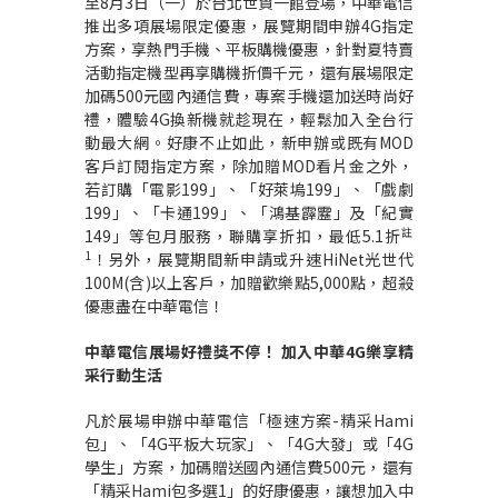
至8月3日（一）於台北世貿一館登場，中華電信
推出多項展場限定優惠，展覽期間申辦4G指定
方案，享熱門手機、平板購機優惠，針對夏特賣
活動指定機型再享購機折價千元，還有展場限定
加碼500元國內通信費，專案手機還加送時尚好
禮，體驗4G換新機就趁現在，輕鬆加入全台行
動最大網。好康不止如此，新申辦或既有MOD
客戶訂閱指定方案，除加贈MOD看片金之外，
若訂購「電影199」、「好萊塢199」、「戲劇
199」、「卡通199」、「鴻基霹靂」及「紀實
註
149」等包月服務，聯購享折扣，最低5.1折
1
！另外，展覽期間新申請或升速HiNet光世代
100M(含)以上客戶，加贈歡樂點5,000點，超殺
優惠盡在中華電信！
中華電信展場好禮獎不停！
加入中華
4G
樂享精
采行動生活
凡於展場申辦中華電信「極速方案-精采Hami
包」、「4G平板大玩家」、「4G大發」或「4G
學生」方案，加碼贈送國內通信費500元，還有
「精采Hami包多選1」的好康優惠，讓想加入中