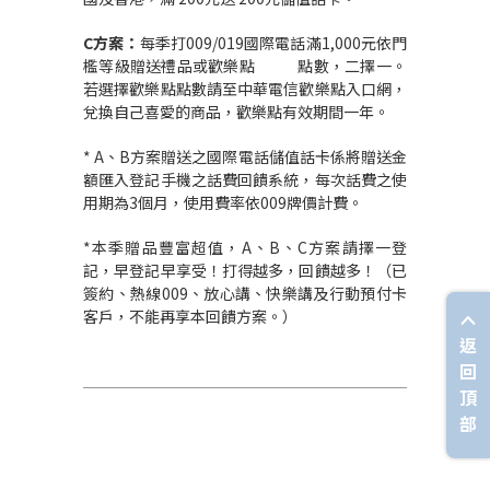
C
方案：
每季打009/019國際電話滿1,000元依門
檻等級贈送禮品或歡樂點 點數，二擇一。
若選擇歡樂點點數請至中華電信歡樂點入口網，
兌換自己喜愛的商品，歡樂點有效期間一年。
* A、B方案贈送之國際電話儲值話卡係將贈送金
額匯入登記手機之話費回饋系統，每次話費之使
用期為3個月，使用費率依009牌價計費。
*本季贈品豐富超值，A、B、C方案請擇一登
記，早登記早享受！打得越多，回饋越多！（已
簽約、熱線009、放心講、快樂講及行動預付卡
客戶，不能再享本回饋方案。）
返
回
頂
部