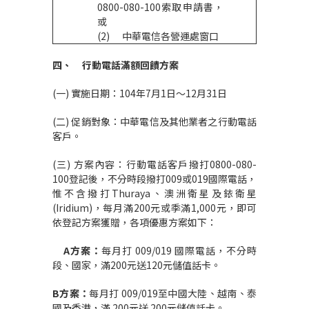
0800-080-100索取申請書，
或
(2) 中華電信各營運處窗口
四、
行動電話滿額回饋方案
(一) 實施日期：104年7月1日～12月31日
(二) 促銷對象：中華電信及其他業者之行動電話
客戶。
(三) 方案內容：行動電話客戶撥打0800-080-
100登記後，不分時段撥打009或019國際電話，
惟不含撥打Thuraya、澳洲衛星及銥衛星
(Iridium)，每月滿200元或季滿1,000元，即可
依登記方案獲贈，各項優惠方案如下：
A
方案：
每月打 009/019 國際電話，不分時
段、國家，滿200元送120元儲值話卡。
B
方案：
每月打 009/019至中國大陸、越南、泰
國及香港，滿 200元送 200元儲值話卡。