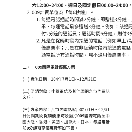
六12:00~24:00、週日及國定假日00:00~24:00
009計費單位為「每6秒鐘」。
每通電話通話時間滿2分鐘，即贈送3分鐘
畢，每通電話最多贈送3分鐘。例如：該通
付2分鐘的通話費；通話時間6分鐘，則付3
凡是在促銷時段內接通的電話（例如早上7點
優惠費率；凡是在非促銷時段內接通的電話（
通電話所有通話時間，均不適用優惠費率。
二、
009
國際電話優惠方案
(一) 實施日期：104年7月1日～12月31日
(二) 促銷對象：中華電信及其他固網之市內電話
客戶。
(三) 方案內容：凡市內電話客戶於7/1日～12/31
日促銷期間
促銷優惠時段
撥打
009國際電話
至中
國大陸、香港、美國、加拿大、日本，
每通電話
前9分鐘可享優惠費率
如下表。