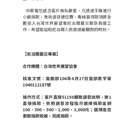
中華電信感念客戶無私獻愛，凡透過手機進行
小額捐款，免收語音通信費，專線募得款項將全
數投入台灣世界展望會尼泊爾震災緊急救援工
作，希望能協助尼泊爾人民度過最艱困的時刻。
【尼泊爾震災專案】
合作團體：台灣世界展望協會
核准文號：衛服部
104
年
4
月
27
日衛部救字第
1040112187
號
操作方式：客戶直撥
51150
聽取語音說明，按
1
直接捐款，依照語音流程指示選擇捐款金額
100
、
300
、
500
、
1,000
、
3,000
元；選擇是否
索取捐款收據，完成捐款。