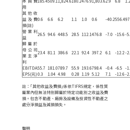
本與費
185.4
509.1
1,824.6
180.2
476.9
1,803.6
2.9
6.8
1.
用
其他收
益及費
0.6
6.6
6.2
1.1
1.0
0.6
-40.2
556.4
97
損(註)
營業利
26.5
94.6
448.5
28.5
112.1
476.8
-7.0
-15.6
-5
益
歸屬於
母公司
23.4
81.1
386.6
22.1
92.4
397.2
6.1
-12.2
-2
業主淨
利
EBITDA
55.7
181.0
789.7
55.9
193.6
798.4
-0.4
-6.5
-1
EPS(元)
0.3
1.04
4.98
0.28
1.19
5.12
7.1
-12.6
-2
註：｢其他收益及費損｣係依TIFRS規定，係性質
屬業內但無法特別歸屬於特定功能別之收益及費
損。包含不動產、廠房及設備及投資性不動產之
處分淨損益及減損損失。
聲明