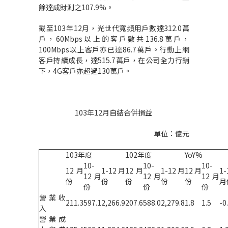
餘達成財測之107.9%。
截至103年12月，光世代寬頻用戶數達312.0萬
戶，60Mbps以上的客戶數共136.8萬戶，
100Mbps以上客戶亦已達86.7萬戶。行動上網
客戶持續成長，達515.7萬戶，在公司全力行銷
下，4G客戶亦超過130萬戶。
103年12月自結合併損益
單位：億元
103年度
102年度
YoY%
10-
10-
10-
12月
1-12月
12月
1-12月
12月
1-
12月
12月
12月
份
份
份
份
份
月
份
份
份
營業收
211.3
597.1
2,266.9
207.6
588.0
2,279.8
1.8
1.5
-0
入
營業成