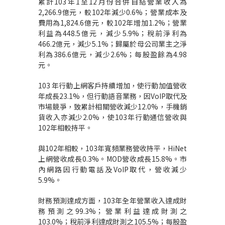
累計103年1至12月份合併自結營業收入為
2,266.9億元，較102年減少0.6%；營業成本及
費用為1,824.6億元，較102年增加1.2%；營業
利益為448.5億元，減少5.9%；稅前淨利為
466.2億元，減少5.1%；歸屬於母公司業主之淨
利為386.6億元，減少2.6%；每股盈餘為4.98
元。
103 年行動上網客戶持續增加，使行動加值營收
年成長23.1%，但行動語音業務，因VoIP取代及
市場競爭，致累計相關營收減少12.0%，手機銷
貨收入亦減少2.0%，使103年行動通信營收與
102年相較持平。
與102年相較，103年寬頻業務營收持平，HiNet
上網營收成長0.3%。MOD營收成長15.8%。市
內網路因行動電話及VoIP取代，營收減少
5.9%。
財務預測達成方面，103年全年營業收入達成財
務預測之99.3%；營業利益達成財測之
103.0%；稅前淨利達成財測之105.5%；每股盈