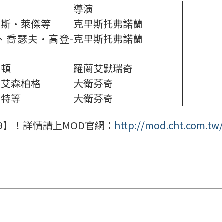
導演
希斯·萊傑等
克里斯托弗諾蘭
、喬瑟夫·高登-
克里斯托弗諾蘭
紐頓
羅蘭艾默瑞奇
西艾森柏格
大衛芬奇
萊特等
大衛芬奇
9】！詳情請上MOD官網：
http://mod.cht.com.tw