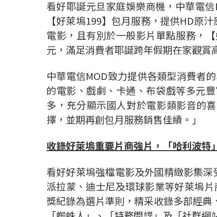
看好耶誕元旦家庭娛樂商機，中華電信M
【好萊塢199】包月服務，提供HD原
電影，且有別於一般影片單點服務，【好
元，滿足消費者耶誕跨年假期在家觀賞
中華電信MOD致力提供各類型消費者的
的電影、戲劇、卡通、布袋戲等多元豐
多，充分顯示國人對於電影類影音的喜
擇，並期再創包月服務銷售佳績。」
收錄好萊塢重要片商強片，「哈利波特
看好好萊塢強檔電影及外國精緻影集深
派拉蒙、迪士尼及環球影業等好萊塢片
獎紀錄為選片準則，精采收錄多部經典、
「蜘蛛人」、「特務間諜」及「社群網站