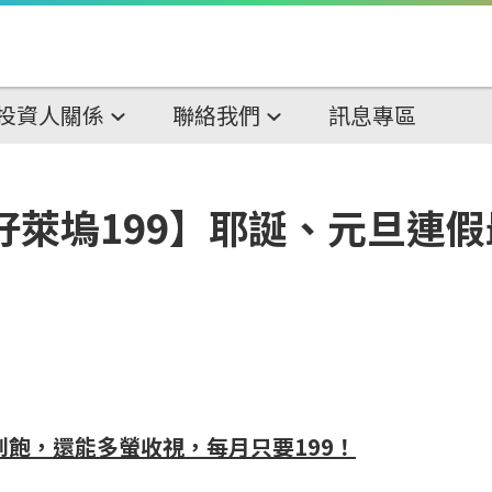
投資人關係
聯絡我們
訊息專區
好萊塢199】耶誕、元旦連
到飽，還能多螢收視，每月只要
199
！