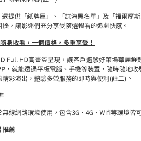
9】還提供「紙牌屋」、「諜海黑名單」及「福爾摩斯
困擾，讓影迷們充分享受隨選暢看的追劇快感。
螢隨身收看，一個價格，多重享受！
D Full HD高畫質呈現，讓客戶體驗好萊塢華麗
APP，就能透過平板電腦、手機等裝置，隨時隨地
精彩演出，體驗多螢服務的即時與便利(註二)。
準
線網路環境使用，包含3G、4G、Wifi等環境皆
片推薦