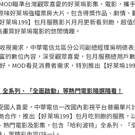
OD瞄準台灣觀眾喜愛的好萊塢影集、電影，攜手
汁原味好萊塢強檔票房大片，包含得獎作品、劇情
萊塢199】包月服務影片月月更新看到飽，超值價1
高畫質好萊塢電影的悠閒情趣。
收視需求，中華電信北區分公司副總經理吳明德表
富的數位內容，深受觀眾喜愛，包月服務總用戶數
好。MOD看見消費者需求，特別推出【好萊塢19
」全系列、「全面啟動」等熱門電影隨選隨看！
受國人喜愛，中華電信一改國內影視平台普遍單片
商合作，推出【好萊塢199】包月吃到飽的服務，
熱門電影及影集，包含「哈利波特」全系列、「全
」等精彩內容(註一)。