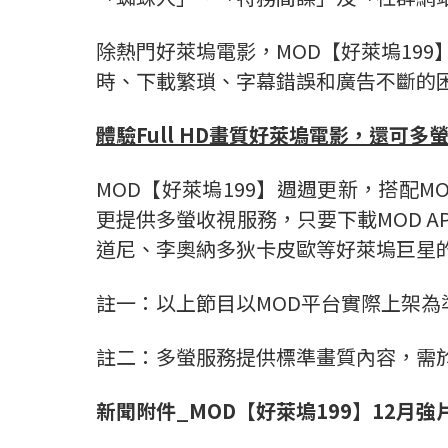
除熱門好萊塢電影，MOD【好萊塢19
時、下載繁瑣、字幕錯誤和廣告不斷的
體驗
Full HD
畫質好萊塢電影，還可多
MOD【好萊塢199】週週更新，搭配MO
更提供多螢收視服務，只要下載MOD 
道尼、李奧納多狄卡皮歐等好萊塢巨星的
註一：以上節目以MOD平台實際上架為
註二：多螢服務提供標準畫質內容，需於無
新聞附件
_MOD
【好萊塢
199
】
12
月強