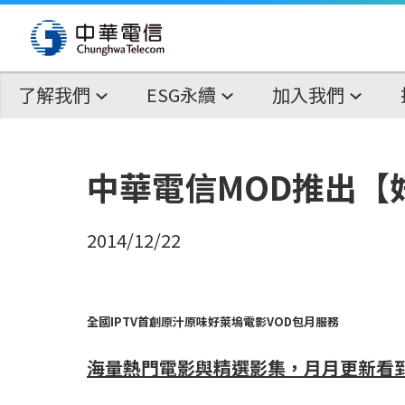
了解我們
ESG永續
加入我們
中華電信MOD推出【
2014/12/22
全國
IPTV
首創原汁原味好萊塢電影
VOD
包月服務
海量熱門電影與精選影集，月月更新看