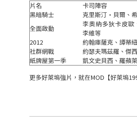
片名
卡司陣容
黑暗騎士
克里斯汀·貝爾、
李奧納多狄卡皮歐
全面啟動
李維等
2012
約翰庫薩克、譚蒂
社群網戰
約瑟夫瑪茲羅、傑
紙牌屋第一季
凱文史貝西、羅蘋
更多好萊塢強片，就在MOD【好萊塢19