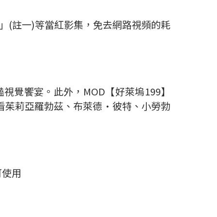
」(註一)等當紅影集，免去網路視頻的耗
鮮豔視覺饗宴。此外，MOD【好萊塢199】
收看茱莉亞羅勃茲、布萊德·彼特、小勞勃
可使用