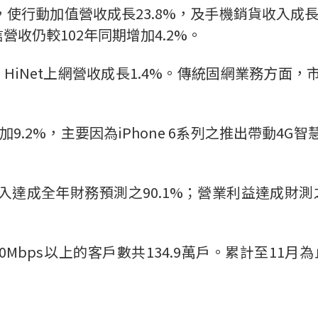
行動加值營收成長23.8%，及手機銷貨收入成長9
營收仍較102年同期增加4.2%。
HiNet上網營收成長1.4%。傳統固網業務方面，
加9.2%，主要因為iPhone 6系列之推出帶動4
達成全年財務預測之90.1%；營業利益達成財測之9
60Mbps以上的客戶數共134.9萬戶。累計至11月