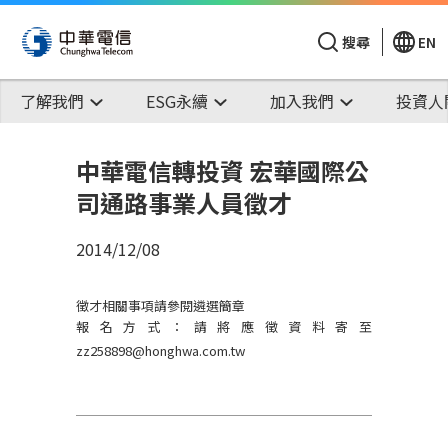
搜尋
EN
了解我們
ESG永續
加入我們
投資人
中華電信轉投資 宏華國際公
司通路事業人員徵才
2014/12/08
徵才相關事項請參閱遴選簡章
報名方式：請將應徵資料寄至
zz258898@honghwa.com.tw