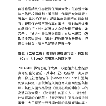
典禮也邀請到任容萱擔任頒獎大使，任容萱今年
演出熱門校園戲劇，獲得新一代國民女神稱號，
近年也是片約不斷，堪稱年度最閃亮的影劇新
秀，現場任容萱不僅分享在電視、電影跨界演出
的戲劇心得，她也以過來人身分鼓勵得獎者，她
表示：「過去也曾演過微電影，在演出過程中吸
取很多表演養分，所以也很鼓勵所有參賽者，把
握每次機會，讓自己朝夢想更近一步」
首獎《二號二樓》描述命運機緣巧合，特別獎
《
Can’t Stop
》展現驚人特效水準
2014 MOD微電影創作大賽，校園組與社會組參
賽隊伍盛況空前，其中不乏知名編導、演員參
與，像是社會組佳作《Sandy and Chris》邀請
到演員佩甄、加賀美智久與台南人劇團總監蔡柏
璋，其他入圍作品像是《聽見心跳的節拍》中的
高慧君及大慶、《彼得潘》的邢立人、《她她》
飾演阿嬤的白明華，《實況野球》更是由曾帶著
電音三太子環遊世界行銷台灣的吳建衡所執導，