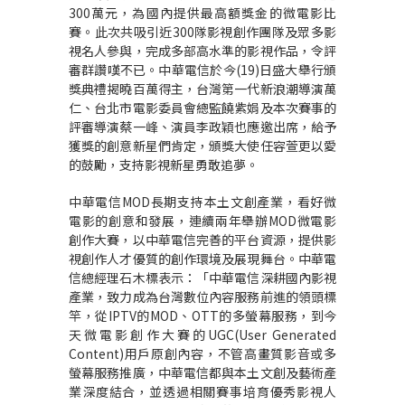
300萬元，為國內提供最高額獎金的微電影比
賽。此次共吸引近300隊影視創作團隊及眾多影
視名人參與，完成多部高水準的影視作品，令評
審群讚嘆不已。中華電信於今(19)日盛大舉行頒
獎典禮揭曉百萬得主，台灣第一代新浪潮導演萬
仁、台北市電影委員會總監饒紫娟及本次賽事的
評審導演蔡一峰、演員李政穎也應邀出席，給予
獲獎的創意新星們肯定，頒獎大使任容萱更以愛
的鼓勵，支持影視新星勇敢追夢。
中華電信MOD長期支持本土文創產業，看好微
電影的創意和發展，連續兩年舉辦MOD微電影
創作大賽，以中華電信完善的平台資源，提供影
視創作人才優質的創作環境及展現舞台。中華電
信總經理石木標表示：「中華電信深耕國內影視
產業，致力成為台灣數位內容服務前進的領頭標
竿，從IPTV的MOD、OTT的多螢幕服務，到今
天微電影創作大賽的UGC(User Generated
Content)用戶原創內容，不管高畫質影音或多
螢幕服務推廣，中華電信都與本土文創及藝術產
業深度結合，並透過相關賽事培育優秀影視人