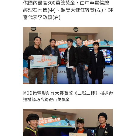
供國內最高300萬總獎金，由中華電信總
經理石木標(中)、頒獎大使任容萱(左)、評
審代表李政穎(右)
MOD微電影創作大賽首獎《二號二樓》描述命
運機緣巧合獨得百萬獎金