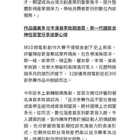
才，期望成為台灣文創產業的重要推手，提升整
體影視產業競爭力，帶給消費者更好的數位內容
服務。」
作品優異多元令演員李政穎激賞、新一代國民女
神任容萱分享追夢心得
MOD微電影創作大賽不僅獎金創下史上新高，
評審陣容更是集結業界精英，包含導演吳德淳、
蔡一峰、侯季然、陳正勳、瞿友寧、李崗、演員
李政穎、世新大學副校長陳清河等人。在歷時兩
個多月的激烈評選下， 32部優秀微電影從近300
部參賽作品中脫穎而出。
今年從本土劇轉戰偶像劇，並首次擔任評審的著
名演員李政穎認為：「此次參賽作品不管社會組
或是學生組完成度皆相當高，題材選擇上也相當
多元，從同志、數位落差甚至到都更皆入題。令
人讚賞的是，製作團隊們善於捕捉動人的情感瞬
間，充分掌握微電影簡短卻充滿張力的表演形
式，也期待這群台灣新星們能以這次賽事為出
發，持續在創作領域發光發熱。」