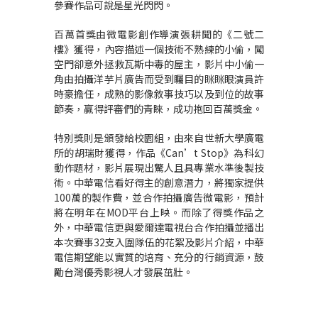
參賽作品可說是星光閃閃。
百萬首獎由微電影創作導演張耕聞的《二號二
樓》獲得，內容描述一個技術不熟練的小偷，闖
空門卻意外拯救瓦斯中毒的屋主，影片中小偷一
角由拍攝洋芋片廣告而受到矚目的眯眯眼演員許
時豪擔任，成熟的影像敘事技巧以及到位的故事
節奏，贏得評審們的青睞，成功抱回百萬獎金。
特別獎則是頒發給校園組，由來自世新大學廣電
所的胡瑞財獲得，作品《Can’t Stop》為科幻
動作題材，影片展現出驚人且具專業水準後製技
術。中華電信看好得主的創意潛力，將獨家提供
100萬的製作費，並合作拍攝廣告微電影，預計
將在明年在MOD平台上映。而除了得獎作品之
外，中華電信更與愛爾達電視台合作拍攝並播出
本次賽事32支入圍隊伍的花絮及影片介紹，中華
電信期望能以實質的培育、充分的行銷資源，鼓
勵台灣優秀影視人才發展茁壯。