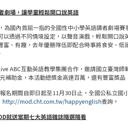
者劇場，讓學童輕鬆開口說英語
」，為國內首屈一指的全國性中小學英語讀者劇場賽
可以透過不同情境設定，以聲音演戲，輕鬆開口說
豐富、有趣，去年優勝隊伍即配合時事將食安、低
。
ive ABC互動英語教學集團合作，邀請國立臺灣
萬元補助金，本活動總獎金高達百萬，還有豐富獎品
報名期間自即日起至11月30日止，全國公私立
：
http://mod.cht.com.tw/happyenglish
查詢。
OD就送當期七大英語雜誌隨選隨看