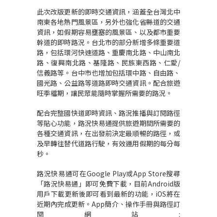
此次改版更新的即時交通資訊，涵蓋全台灣北中
南東各地熱門風景區，另外也強化省縣道的交通
資訊，如假期容易壅塞的風景區、以及都市重要
幹道的即時路況。台北市的部分新增多條重要道
路，包括環河快速道路、重慶南北路、中山南北
路、復興南北路、基隆路、民族東西路、仁愛/
信義路等。台中市也增加包括環中路、自由路、
國光路、公益路等道路即時交通資訊。配合旅遊
旺季檔期，讓民眾能隨時掌握所需要的路況。
配合完整國快道即時資訊、路況推播與訂閱路徑
等貼心功能，路況快易通提供旅遊期間所需要的
各種交通資訊，在出發前決定最順暢的路徑，或
及早轉往替代道路行駛，有效運用假期的每分每
秒。
路況快易通可在Google Play或App Store搜尋
「路況快易通」即可免費下載，目前Android版
用戶下載更新後即可看到最新的功能，iOS將在
近期內完成更新。App簡介、操作手冊與路徑訂
閱網站: