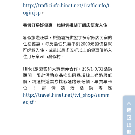
http://trafficinfo.hinet.net/TrafficInfo/L
ogin.jsp
。
暑假訂房好優惠 旅遊雲推墾丁飯店便宜入住
暑假旅遊旺季，旅遊雲提供墾丁多家飯店民宿的
住宿優惠，每房最低只要不到2000元的價格就
可輕鬆入住，或能以最多五折以上的優惠價格入
住月牙泉villa渡假村。
HiNet旅遊雲和大賀票券合作，於6/1-9/31活動
期間，限定活動商品推出同品項線上通路最低
價，精選旅遊票券挑戰通路最低價，早買早卡
位！詳情請洽活動專區
http://travel.hinet.net/tvl_shop/summ
er.jsf
。
返
回
頂
部