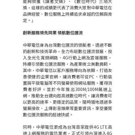
能夠榮獲《讀者文摘》、《數位時代》三項大
獎，這樣的成績更代表了消費大眾對中華電信在
品牌經營、數位服務上持續追求卓越的信賴與肯
定。」
創新服務領先同業
領航數位匯流
中華電信身為台灣數位匯流的領航者，透過不斷
的創新和技術革命，全力布局數位匯流發展，投
入全光化寬頻網路、4G行動上網及雲端服務，
持續引領數位匯流服務，為產業樹立無數典範。
其中，中華電信以客戶服務導向為依歸，打造友
善便捷的企業官網，讓消費者可從PC、行動裝
置與平版電腦等不同螢幕使用網站服務，獲得消
費者好評。並於今年推出300M/100M飆速上
網，推動全台邁向超高速數位時代，讓消費者可
以更高的速率、更穩定的品質，隨時隨地透過多
螢幕接收、上傳影音娛樂等重要資訊，享受優質
數位匯流服務的超速快感。
同時，中華電信更成為台灣首家提供4G LTE高
速上網服務的電信業者，正式引領台灣進入4G