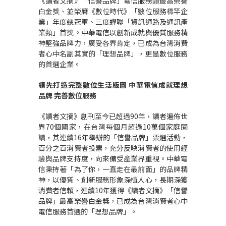
《讀者文摘》「信譽品牌」電信服務類最高榮譽
白金獎、並榮膺《數位時代》「數位服務標竿企
業」年度總冠軍、三度蟬聯「資訊通路及通訊產
業類」首獎。中華電信以創新成就與優質服務精
神堅強品牌力，廣受各界肯定，已成為台灣消費
者心中名副其實的「理想品牌」，更是數位服務
的首選企業。
領先打造完整數位生活版圖
中華電信成就理想
品牌
完善數位服務
《讀者文摘》創刊至今已超過90年，讀者遍佈世
界70個國家，在台灣每個月超過10萬個家庭閱
讀，其連續16年舉辦的「信譽品牌」票選活動，
百分之百消費者投票，充分反映消費者的使用經
驗與品牌支持度，向來備受產業界重視。中華電
信秉持著「為了你，一直走在最前面」的品牌精
神，以優質、創新服務形象深植人心，長期深獲
消費者信賴，連續10年獲得《讀者文摘》「信譽
品牌」最高榮譽白金獎，已成為台灣消費者心中
電信服務首選的「理想品牌」。