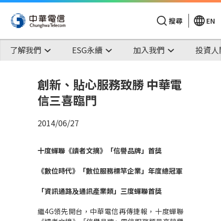
搜尋
EN
了解我們
ESG永續
加入我們
投資人
創新、貼心服務致勝 中華電
信三喜臨門
2014/06/27
十度蟬聯《讀者文摘》「信譽品牌」首獎
《數位時代》「數位服務標竿企業」年度總冠軍
「資訊通路及通訊產業類」三度蟬聯首獎
繼4G領先開台，中華電信再傳捷報，十度蟬聯