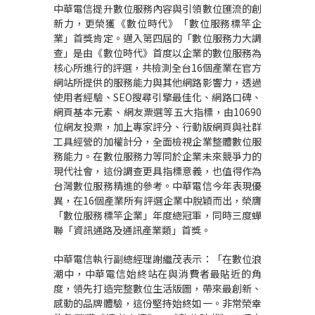
中華電信提升數位服務內容與引領數位匯流的創
新力，更榮獲《數位時代》「數位服務標竿企
業」首獎肯定。邁入第四屆的「數位服務力大調
查」是由《數位時代》首度以企業的數位服務為
核心所進行的評選，共檢測全台16個產業在官方
網站所提供的服務能力與其他網路影響力，透過
使用者經驗、SEO搜尋引擎最佳化、網路口碑、
網頁基本元素、網友票選等五大指標，由10690
位網友投票，加上專家評分、行動版網頁與社群
工具經營的加權計分，全面檢視企業整體數位服
務能力。在數位服務力等同於企業未來競爭力的
現代社會，這份調查更具指標意義，也值得作為
台灣數位服務精進的參考。中華電信今年表現優
異，在16個產業所有評選企業中脫穎而出，榮膺
「數位服務標竿企業」年度總冠軍，同時三度蟬
聯「資訊通路及通訊產業類」首獎。
中華電信執行副總經理謝繼茂表示：「在數位浪
潮中，中華電信始終站在與消費者最貼近的角
度，領先打造完整數位生活版圖，帶來最創新、
感動的品牌體驗，這份堅持始終如一。非常榮幸