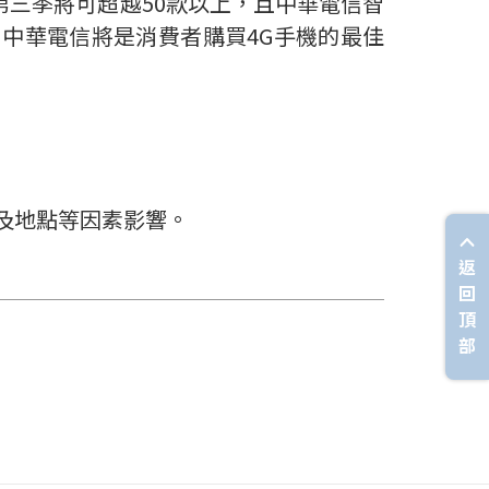
，預計第三季將可超越50款以上，且中華電信智
，中華電信將是消費者購買4G手機的最佳
及地點等因素影響。
返
回
頂
部