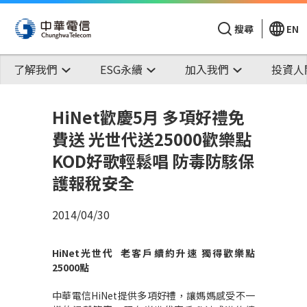
搜尋
EN
了解我們
ESG永續
加入我們
投資人
HiNet歡慶5月 多項好禮免
費送 光世代送25000歡樂點
KOD好歌輕鬆唱 防毒防駭保
護報稅安全
2014/04/30
HiNet
光世代
老客戶續約升速
獨得歡樂點
25000
點
中華電信HiNet提供多項好禮，讓媽媽感受不一