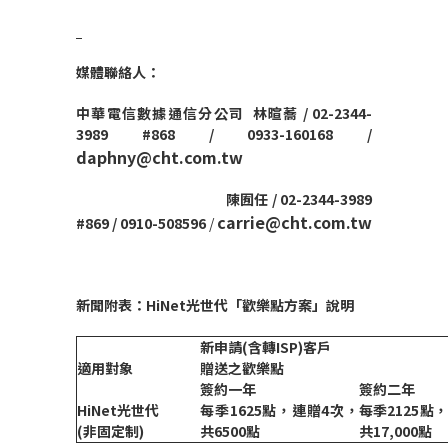
媒體聯絡人：
中華電信數據通信分公司
林暄蕎
/ 02-2344-
3989 #868 / 0933-160168 /
daphny@cht.com.tw
陳囿任
/ 02-2344-3989
carrie@cht.com.tw
#869 / 0910-508596
/
新聞附表：
HiNet
光世代
「
歡樂點方案
」
說明
新申請(含轉ISP)客戶
適用對象
贈送之歡樂點
簽約一年
簽約二年
HiNet
光世代
每季1625點，連贈4次，
每季2125點
(
非固定制)
共6500點
共17,000點