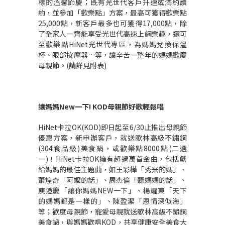
樣的溫馨節慶；既有光世代客戶升速或滿約續
約，並參加「歡樂點」方案，最高可獲得歡樂點
25,000點，新客戶最多也可獲得17,000點，除
了全家人一齊能享受光世代高速上網樂趣，還可
至歡樂點HiNet光世代專區，為媽媽兌換保溫
杯、眼部按摩器…等，讓辛苦一整年的媽媽歡慶
母親節。(請詳見附表)
讓媽媽
New
一下
! KOD
母親節好歌輕鬆唱
HiNet卡拉OK(KOD)即日起至6/30止推出母親節
優惠方案，新申辦客戶，就送歌林高級不鏽鋼
(304食品級)美食鍋，或歡樂點8000點(二選
一)！HiNet卡拉OK擁有超過萬首金曲，包括獻
給媽媽的最佳主題曲，如王彩樺「秀米的媽」、
蕭煌奇「阿嬤的話」、周杰倫「聽媽媽的話」、
庾澄慶「讓你媽媽NEW一下」、楊耀東「天下
的媽媽都是一樣的」、陳盈潔「恩情深似海」
等；歡度母親節，寵愛母親就送歌林高級不鏽鋼
美食鍋，與媽媽歡唱KOD，共享健康安全美食大