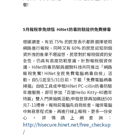
餐!
5
月報稅季免煩惱
HiNet
防毒防駭提供免費掃毒
根據調查，有近 75% 的民眾表示都將選擇使用
網路進行報稅，同時又有 60% 的民眾認知到個
資外洩的後果不堪設想，民眾對於報稅個資的安
全性，仍具有高度防範意識。針對報稅個資保
護，HiNet防毒防駭與趨勢科技共同推出「網路
報稅免驚! HiNet全民免費電腦病毒自檢」活
動。自5/1起至5/31日前，下載「免費電腦病毒
掃描」自檢工具或申租HiNet PC-cillin防毒防駭
年繳服務，即可參加「百變Hello Kitty-40週年
特展」雙人門票抽獎活動;申租登錄再加碼送500
元7-11禮券。報稅前電腦先自我檢查，確保電腦
中無惡意程式後，再進行線上報稅，更多一份安
心。詳情請上網查詢：
http://hisecure.hinet.net/free_checkup
/