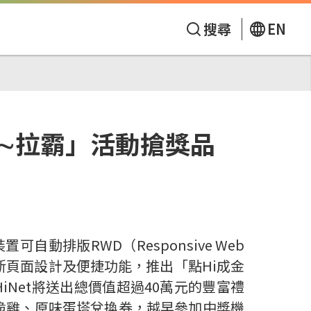
搜尋
EN
金∼拉霸」活動搶獎品
動排版RWD（Responsive Web
新頁面設計及便捷功能，推出「點Hi成金
iNet將送出總價值超過40萬元的豐富禮
拉脆雞、原味蛋塔兌換券，越早參加中獎機