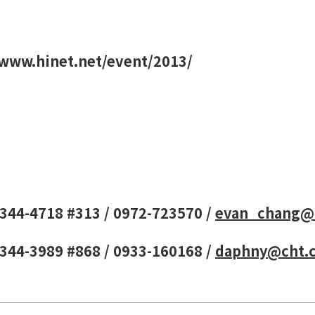
www.hinet.net/event/2013/
2344-4718 #313 / 0972-723570 /
evan_chang@
2344-3989 #868 / 0933-160168 /
daphny@cht.