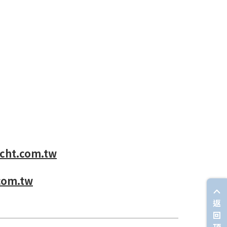
cht.com.tw
com.tw
返
回