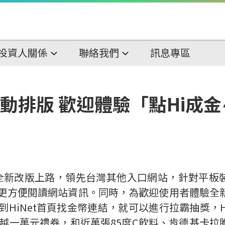
投資人關係
聯絡我們
訊息專區
自動排版 歡迎體驗「點Hi成
全新改版上路，領先台灣其他入口網站，針對平板裝置可自
網友更方便閱讀網站資訊。同時，為歡迎使用者體驗全
到HiNet首頁找金幣連結，就可以進行拉霸抽獎，H
新光三越一萬元禮券，和近萬張85度C飲料、肯德基卡