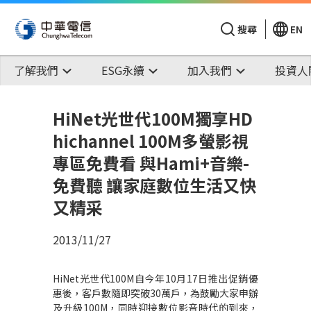
搜尋
EN
了解我們
ESG永續
加入我們
投資人
HiNet光世代100M獨享HD
hichannel 100M多螢影視
專區免費看 與Hami+音樂-
免費聽 讓家庭數位生活又快
又精采
2013/11/27
HiNet光世代100M自今年10月17日推出促銷優
惠後，客戶數隨即突破30萬戶，為鼓勵大家申辦
及升級100M，同時迎接數位影音時代的到來，