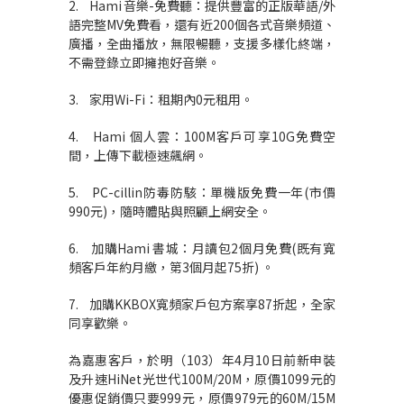
2. Hami
音樂-免費聽：提供豐富的正版華語/外
語完整MV免費看，還有近200個各式音樂頻道、
廣播，全曲播放，無限暢聽，支援多樣化終端，
不需登錄立即擁抱好音樂。
3. 家用Wi-Fi：租期內0元租用。
4. Hami 個人雲：100M客戶可享10G免費空
間，上傳下載極速飆網。
5. PC-cillin防毒防駭：單機版免費一年(市價
990元)，隨時體貼與照顧上網安全。
6. 加購Hami
書城：月讀包2個月免費(既有寬
頻客戶年約月繳，第3個月起75折) 。
7. 加購KKBOX寬頻家戶包方案享87折起，全家
同享歡樂。
為嘉惠客戶，於明（103）年4月10日前新申裝
及升速HiNet光世代100M/20M，原價1099元的
優惠促銷價只要999元，原價979元的60M/15M