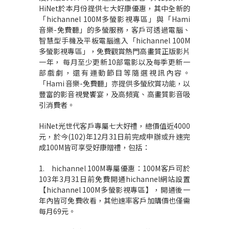
HiNet於本月份提供七大好康優惠，其中全新的
「hichannel 100M多螢影視專區」與「Hami
音樂-免費聽」的多螢服務，客戶可透過電腦、
智慧型手機及平板電腦進入「hichannel 100M
多螢影視專區」，免費觀賞熱門高畫質正版影片
一年， 每月至少更新10部電影以及每季更新一
部戲劇，還有運動節目等隨選視訊內容。
「Hami
音樂-免費聽」亦提供多螢欣賞功能，以
豐富的影音視覺饗宴，及高頻寬、高畫質影音吸
引消費者。
HiNet光世代客戶專屬七大好禮，總價值近4000
元，於今(102)年12月31日前完成申辦或升速完
成100M皆可享受好康贈禮，包括：
1. hichannel 100M專屬優惠：100M客戶可於
103年3月31日前免費開通hichannel網站設置
【hichannel 100M多螢影視專區】，開通後一
年內皆可免費收看，其他速率客戶加購價也僅需
每月69元。