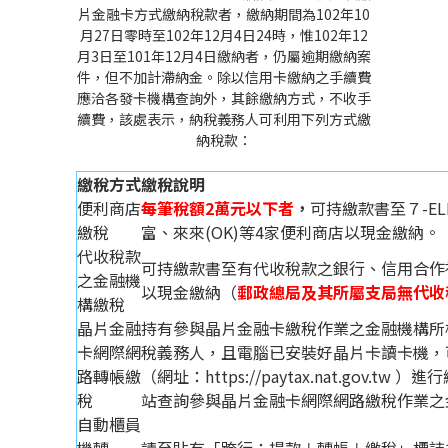
片金融卡方式繳納稅款者，繳納期間為102年10
月27日零時至102年12月4日24時，惟102年12
月3日至101年12月4日繳納者，仍屬逾期繳納案
件，但不加計滯納金。除以信用卡繳納之手續費
應洽各發卡機構查詢外，其餘繳納方式，不收手
續費，該處表示，納稅義務人可利用下列方式繳
納稅款：
繳稅方式
繳稅說明
便利商店
每筆稅額2萬元以下者
，
可持繳款書至７-EL
繳稅
富、來來(OK)等4家便利商店以現金繳納。
代收稅款
可持繳款書至有代收稅款之銀行、信用合作
之金融機
以現金繳納（
郵政總局及其所屬支局無代收
構繳稅
晶片金融
持有參與晶片金融卡繳稅作業之金融機構所
卡網際網
稅義務人，且電腦已安裝好晶片卡讀卡機，
路轉帳繳
（網址：https://paytax.nat.gov.t
稅
站查詢參與晶片金融卡網際網路繳稅作業之
自動櫃員