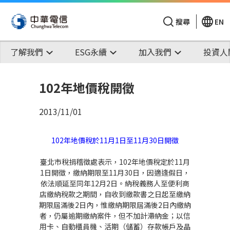
搜尋
EN
了解我們
ESG永續
加入我們
投資人
102年地價稅開徵
2013/11/01
102年地價稅於11月1日至11月30日開徵
臺北市稅捐稽徵處表示，102年地價稅定於11月
1日開徵，繳納期限至11月30日，因適逢假日，
依法順延至同年12月2日。納稅義務人至便利商
店繳納稅款之期間，自收到繳款書之日起至繳納
期限屆滿後2日內，惟繳納期限屆滿後2日內繳納
者，仍屬逾期繳納案件，但不加計滯納金；以信
用卡、自動櫃員機、活期（儲蓄）存款帳戶及晶