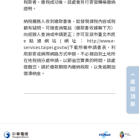
稅款者，繳稅成功後，該處會另行寄發轉帳繳納
證明。
納稅義務人收到繳款書後，如發現課稅內容或稅
額有疑問，可撥查詢電話（繳款書收據聯下方）
向經辦人查詢或申請更正；亦可至該市臺北市民
e點通網站(網址：http://www.e-
services.taipei.gov.tw)下載所需申請書表，利
用郵寄或網際網路方式申辦，不必親自到土地所
在地稅捐分處申請，以節省您寶貴的時間。該處
提醒您，請於繳款期限內繳納稅款，以免逾期加
徵滯納金。
返
回
頂
部