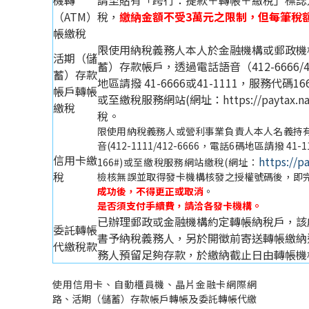
機轉
請至貼有「跨行：提款＋轉帳＋繳稅」標誌
（ATM）
稅，
繳納金額不受3萬元之限制，但每筆稅
帳繳稅
限使用納稅義務人本人於金融機構或郵政機
活期（儲
蓄）存款帳戶，透過電話語音（412-6666/41
蓄）存款
地區請撥 41-6666或41-1111，服務代碼
帳戶轉帳
或至繳稅服務網站(網址：https://paytax.na
繳稅
稅。
限使用納稅義務人或營利事業負責人本人名義持
音(412-1111/412-6666，電話6碼地區請撥 41-
信用卡繳
https://p
166#)或至繳稅服務網站繳稅(網址：
稅
檢核無誤並取得發卡機構核發之授權號碼後，即
成功後，不得更正或取消
。
是否須支付手續費，請洽各發卡機構。
已辦理郵政或金融機構約定轉帳納稅戶，該
委託轉帳
書予納稅義務人，另於開徵前寄送轉帳繳納
代繳稅款
務人預留足夠存款，於繳納截止日由轉帳機
使用信用卡、自動櫃員機、晶片金融卡網際網
路、活期（儲蓄）存款帳戶轉帳及委託轉帳代繳