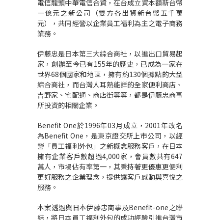
電信龍頭中華電信合資，在台成立資本額新台幣
一億元之新公司（雙方各出資新台幣五千萬
元），共同經營以企業員工福利為主之電子商務
業務。
伊藤忠是日本第三大綜合商社，以進出口貿易起
家，創辦至今已有155年的歷史，已成為一家在
世界68個國家和地區，擁有約130個據點的大型
綜合商社，而台灣人耳熟能詳的全家便利商店、
吉野家、宅配通、商店街等等，都是伊藤忠商事
所投資的相關企業。
Benefit One於1996年03月成立，2001年改名
為Benefit One，是東京證交所上市公司，以經
營「員工福利外包」之新概念服務客戶，在日本
擁有企業客戶數超過4,000家，會員數共有647
萬人，市場佔有率第一，其秉持著更優惠更便利
更好服務之企業理念，提供讓客戶感動與喜悅之
服務。
本案透過與日本伊藤忠商事及Benefit-one之聯
結，將日本員工福利外包的成功經驗引進台灣市