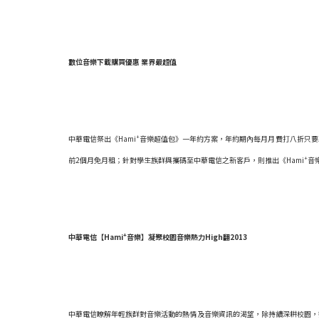
數位音樂下載購買優惠
業界最超值
+
中華電信祭出《Hami
音樂超值包》一年約方案，年約期內每月月費打八折只要11
+
前2個月免月租；針對學生族群與攜碼至中華電信之新客戶，則推出《Hami
音
+
中華電信【
Hami
音樂】凝聚校園音樂熱力
High
翻
2013
中華電信瞭解年輕族群對音樂活動的熱情及音樂資訊的渴望，除持續深耕校園，