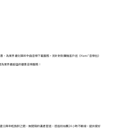
+
優惠，為業界最划算的全曲音樂下載服務。另針對新購機客戶送《Hami
音樂包》
，實為業界最超值的優惠音樂服務！
)，希望建立與年輕族群之間，無間隔的溝通管道，透過粉絲團24小時不斷線，提供愛好