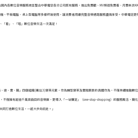
結合國內各數位音樂服務商並整合中華電信各分公司既有服務，推出免費聽、MV頻道免費看、月費串流K
手機、平板電腦、桌上型電腦等多樣終端使用，讓消費者用最完整音樂通路服務盡情享受。中華電信更
」、「看」、「唱」數位音樂生活一次滿足！
新、速、實、簡」四個組織(備註3)變革元素，作為轉型變革及實踐願景的具體作為，不僅持續推動數
僅擁有超過千萬首曲目的音樂庫，更導入「一站購足」（one-stop-shopping）的服務概念
共同打造數位生活，一起大步向前走。」