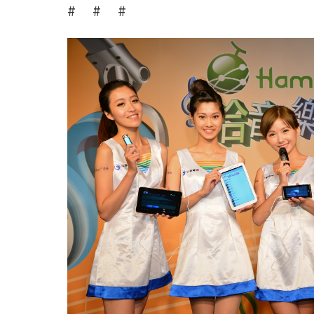
# # #