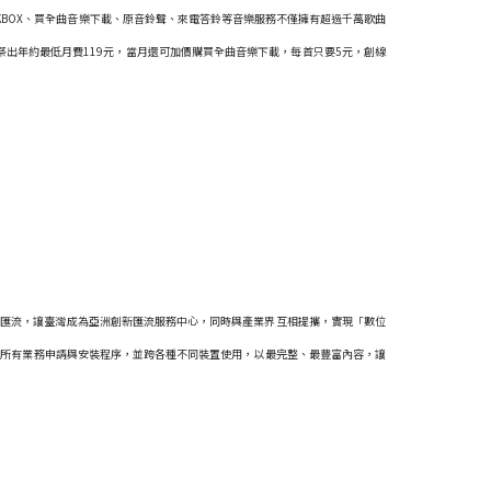
KBOX、買全曲音樂下載、原音鈴聲、來電答鈴等音樂服務不僅擁有超過千萬歌曲
祭出年約最低月費119元，當月還可加價購買全曲音樂下載，每首只要5元，創線
位匯流，讓臺灣成為亞洲創新匯流服務中心，同時與產業界互相提攜，實現「數位
，簡化所有業務申請與安裝程序，並跨各種不同裝置使用，以最完整、最豐富內容，讓