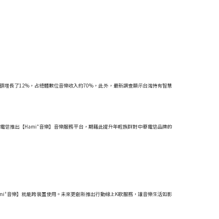
售額增長了12%，占總體數位音樂收入約70%，此外，最新調查顯示台灣持有智慧
+
電信推出【Hami
音樂】音樂服務平台，期藉此提升年輕族群對中華電信品牌的
+
i
音樂】就能跨裝置使用。未來更創新推出行動線上K歌服務，讓音樂生活如影