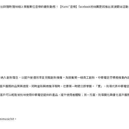
+
社群隨時隨地線上掌握數位音樂的最新動態！【Hami
音樂】facebook粉絲團更將推出首波開站活動
中，納入創新理念，以提升營運效率並挖掘創新機會。為鼓勵第一線員工創新，中華電信亦積極推動
客戶服務的品質與速度，同時當新興商機浮現時，也要第一時間立即掌握。「實」，則是代表中華電
可以輕鬆愉悅地使用中華電信提供的產品，提升使用者體驗；另一方面，則是簡化與優化客戶服務體驗，持續
mimusichit
。