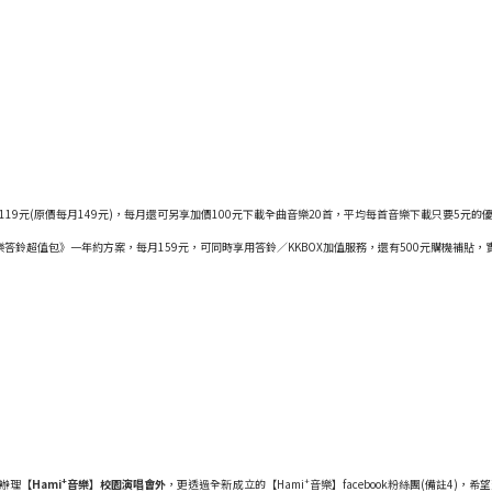
9元(原價每月149元)，每月還可另享加價100元下載全曲音樂20首，平均每首音樂下載只要5元的
樂答鈴超值包》一年約方案，每月159元，可同時享用答鈴／KKBOX加值服務，還有500元購機補貼
+
+
辦理
【
Hami
音樂】校園演唱會外
，更透過全新成立的【Hami
音樂】facebook粉絲團(備註4