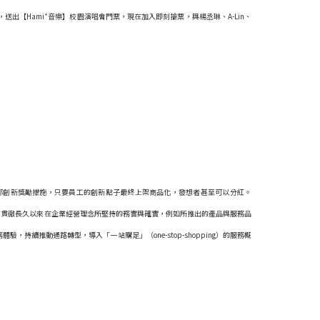
+
，送出【Hami
音樂】校園演唱會門票，現在加入即刻搶票，與楊丞琳、A-Lin、
內部創新獎勵措施，只要員工的創新點子最終上架商品化，發想者甚至可以分紅。
信貫徹長久以來在企業經營理念所堅持的務實與確實，例如所推出的產品與服務品
推動通路轉型，導入「一站購足」（one-stop-shopping）的服務概