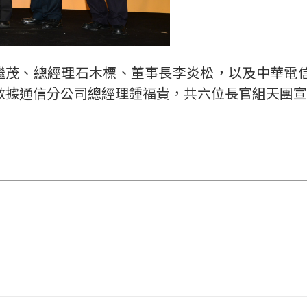
謝繼茂、總經理石木標、董事長李炎松，以及中華電
據通信分公司總經理鍾福貴，共六位長官組天團宣布