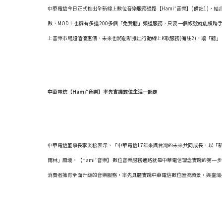
+
中華電信今日正式推出全新線上數位音樂服務通路【Hami
音樂】(備註1)，
數，MOD上也擁有多達200多個「免費聽」頻道服務，只要一個帳號就能橫跨
上音樂市場超值優惠價，未來也將創新推出行動線上K歌服務(備註2)，讓「聽
+
中華電信【
Hami
音樂】率先實踐
數位生活一起走
中華電信董事長李炎松表示，「中華電信17年來與台灣的未來共同成長，以「
+
雨林」願境，【Hami
音樂】數位音樂服務通路就是中華電信理念實踐的第一步，不
消費者擁有全面升級的音樂服務，率先具體實踐中華電信數位匯流願景，與臺灣