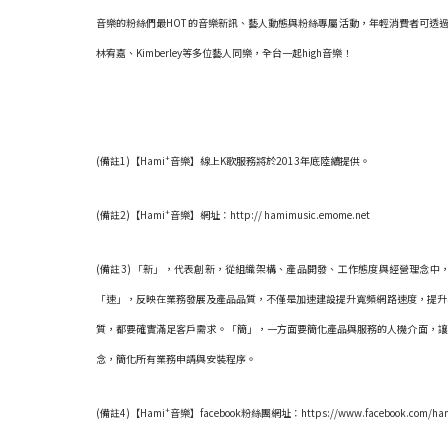
音樂的粉絲們最HOT的音樂新訊、藝人動態與粉絲專屬活動，年輕消費者可透過
林宥嘉、Kimberley等多位藝人同樂，全台一起high音樂！
+
(備註1)【Hami
音樂】線上K歌服務將於2013年底陸續提供。
+
(備註2)【Hami
音樂】網址：http:// hamimusic.emome.net
(備註3) 「新」，代表創新，從組織架構、產品開發、工作態度與經營理念
「速」，反映在業務發展及產品品質，不僅是加速建設提升寬頻網路速度，提升
質，都要確實滿足客戶需求。「簡」，一方面要簡化產品與服務的人機介面，讓客戶
念，簡化所有業務申請與安裝程序。
+
(備註4)【Hami
音樂】facebook粉絲團網址：
https://www.facebook.com/ha