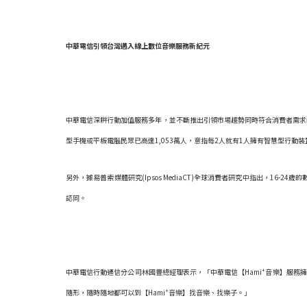
中華電信引領台灣邁入線上數位音樂服務新紀元
中華電信深耕行動加值服務多年，並不斷推出引領市場趨勢同時符合消費者需求的貼
型手機或平板電腦民眾已高達1,053萬人，意指每2人就有1人擁有智慧型行
另外，據易普索媒體研究(Ipsos MediaCT)全球消費者研究中指出，16
認同。
+
中華電信行動通信分公司林國豐總經理表示，「中華電信【Hami
音樂】服務擁
+
隨形，隨時隨地都可以到【Hami
音樂】找音樂、找樂子。」