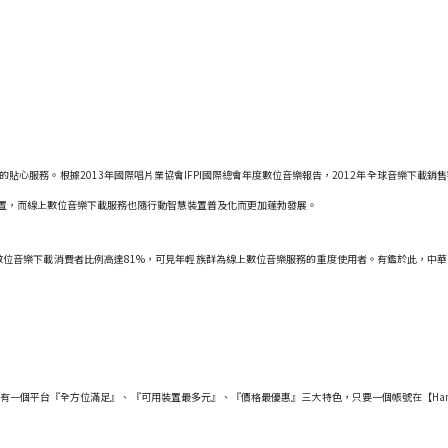
心服務。根據2013年國際唱片業協會IFPI國際總會年度數位音樂報告，2012年全球音樂下載銷
動裝置，而線上數位音樂下載服務也隨行動智慧裝置普及化而更加蓬勃發展。
-24歲的數位音樂下載消費者比例高達81%，可見年輕族群為線上數位音樂服務的重度使用者。有鑑於此，中華
有一個平台『全方位滿足』、『可用裝置最多元』、『價格最優惠』三大特色，只要一個帳號在【Ham