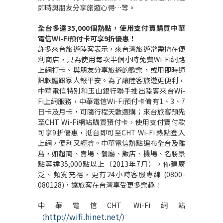
即時與朋友分享旅遊心得…等。
全台多達35,000個熱點，使用支付寶購買中華
電信Wi-Fi預付卡可享9折優惠！
許多來台旅遊陸客表示，來台灣旅遊常需擠在便
利商店，只為使用每次半個小時免費Wi-Fi網路
上網打卡、與朋友分享旅遊的歡樂，或用即時通
訊軟體跟家人報平安。為了讓陸客旅遊更便利，
中華電信特別和玉山銀行聯手推出陸客來台Wi-
Fi上網服務，中華電信Wi-Fi預付卡備有1、3、7
日卡及月卡，可隨行程天數選購；來台旅客預先
至CHT Wi-Fi網站購買預付卡，使用支付寶付款
可享9折優惠，抵台即可至CHT Wi-Fi 熱點登入
上網，便利又經濟。中華電信熱點遍布全台及離
島，如超商、賣場、餐廳、飯店、機場、名勝景
點等達35,000點以上（2013年7月），佈建廣
泛、頻寬充裕，更有24小時客服專線 (0800-
080128)，讓旅客在台灣享受更多樂趣！
中華電信CHT Wi-Fi網站
http://wifi.hinet.net/
（
）