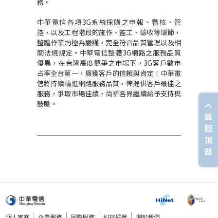
務。
中華電信各項3G系統採購之申報、審核、管
控，以及工程階段的施作、監工、驗收等環節，
整體作業均極為嚴謹，完全符合品質管理以及相
關法規規定。中華電信整體3G網路之服務品質
優異，在台灣高度競爭之市場下，3G客戶數市
占率全台第一，廣獲客戶的信賴與肯定！中華電
信將持續精進網路服務品質，俾提供客戶最佳之
服務，爭取市場佳績，尚祈各界繼續給予支持與
鼓勵。
返
回
頂
部
個人家庭
企業服務
國際服務
科技研發
關於我們