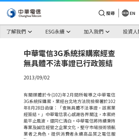
搜尋
EN
了解我們
ESG永續
加入我們
投資人
中華電信3G系統採購案經查
無具體不法事證已行政簽結
2013/09/02
有關媒體於今(102)年2月間所報導之中華電信
3G系統採購案，業經台北地方法院檢察署於102
年8月28日函復：「查無具體不法事證，該案業
經簽結。」中華電信衷心感謝各界關注，本案終
能平止風波，還同仁清白。中華電信將持續秉持
專業及誠信經營之企業文化，堅守市場技術領航
業者之角色，提供消費者永續高品質之電信服