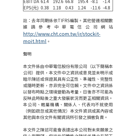
EBITDA
61.4
192.6
66.8
195.4
-8.1
-1.4
EPS(元)
0.38
1.18
0.43
1.24
-11.6
-4.8
註：去年同期係依TIFRS編製。其他營運相關數
據請參考中華電信公司網站
http://www.cht.com.tw/ir/stockit-
moit.html
。
聲明
本文件係由中華電信股份有限公司（以下簡稱本
公司）提供，本文件中之資訊或意見並未明示或
暗示陳述或保證其具有公正性、準確性、完整性
或隨時更新，亦非完全可信賴。文件中之資訊係
以發布時點之環境變動為考量，日後亦不可能為
反映此時點後之重大發展狀況而更正相關資訊。
本公司、轄屬機構、關係人、代表均不就使用
（例如疏忽或其他情況）本文件資訊或其內容或
其他與本份文件有關資訊所引發之損害負責。
本文件之陳述可能會表達出本公司對未來願景之