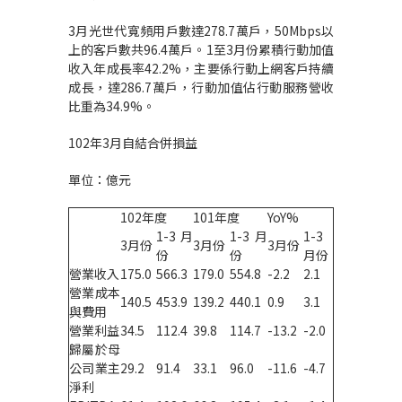
3月光世代寬頻用戶數達278.7萬戶，50Mbps以
上的客戶數共96.4萬戶。1至3月份累積行動加值
收入年成長率42.2%，主要係行動上網客戶持續
成長，達286.7萬戶，行動加值佔行動服務營收
比重為34.9%。
102年3月自結合併損益
單位：億元
102年度
101年度
YoY%
1-3月
1-3月
1-3
3月份
3月份
3月份
份
份
月份
營業收入
175.0
566.3
179.0
554.8
-2.2
2.1
營業成本
140.5
453.9
139.2
440.1
0.9
3.1
與費用
營業利益
34.5
112.4
39.8
114.7
-13.2
-2.0
歸屬於母
公司業主
29.2
91.4
33.1
96.0
-11.6
-4.7
淨利