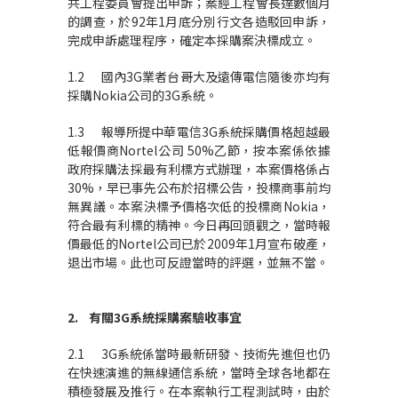
共工程委員會提出申訴；案經工程會長達數個月
的調查，於92年1月底分別行文各造駁回申訴，
完成申訴處理程序，確定本採購案決標成立。
1.2 國內3G業者台哥大及遠傳電信隨後亦均有
採購Nokia公司的3G系統。
1.3 報導所提中華電信3G系統採購價格超越最
低報價商Nortel公司 50%乙節，按本案係依據
政府採購法採最有利標方式辦理，本案價格係占
30%，早已事先公布於招標公告，投標商事前均
無異議。本案決標予價格次低的投標商Nokia，
符合最有利標的精神。今日再回頭觀之，當時報
價最低的Nortel公司已於2009年1月宣布破產，
退出市場。此也可反證當時的評選，並無不當。
2.
有關
3G
系統採購案驗收事宜
2.1 3G系統係當時最新研發、技術先進但也仍
在快速演進的無線通信系統，當時全球各地都在
積極發展及推行。在本案執行工程測試時，由於