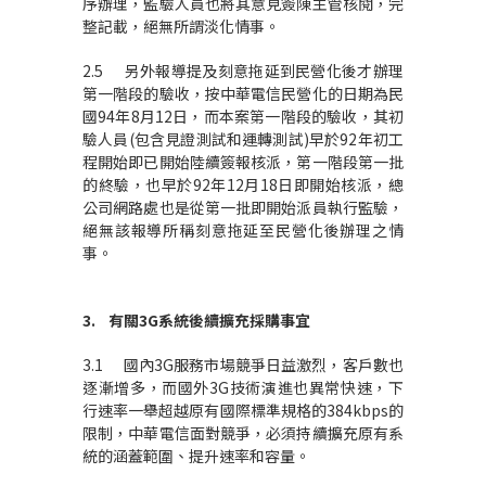
序辦理，監驗人員也將其意見簽陳主管核閱，完
整記載，絕無所謂淡化情事。
2.5 另外報導提及刻意拖延到民營化後才辦理
第一階段的驗收，按中華電信民營化的日期為民
國94年8月12日，而本案第一階段的驗收，其初
驗人員(包含見證測試和運轉測試)早於92年初工
程開始即已開始陸續簽報核派，第一階段第一批
的終驗，也早於92年12月18日即開始核派，總
公司網路處也是從第一批即開始派員執行監驗，
絕無該報導所稱刻意拖延至民營化後辦理之情
事。
3.
有關
3G
系統後續擴充採購事宜
3.1 國內3G服務市場競爭日益激烈，客戶數也
逐漸增多，而國外3G技術演進也異常快速，下
行速率一舉超越原有國際標準規格的384kbps的
限制，中華電信面對競爭，必須持續擴充原有系
統的涵蓋範圍、提升速率和容量。