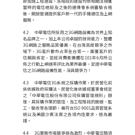
即加速工程建設，各階段的建設均依相關法規獲
當時的電信總局及之後的通傳會系統審驗合格
後，開放營運提供客戶新一代的手機通信及上網
服務。
4.2 中華電信所採用之3G網路設備為世界上知
名品牌之一，加上本公司卓越的技術能力，整體
3G網路之服務品質優異，在台灣高度競爭之市
場下，3G客戶數市占率全台第一，廣獲客戶的
信賴與肯定，並經消費者團體在101年6月所公
佈之行動上網速率評比為業界最優，足證中華電
信之3G網路設備性能，深具競爭力！
4.3 中華電信3G系統之採購作業，於民營化前
係依據政府採購法、民營化後依據經董事會核定
之「中華電信股份有限公司採購管理規則」辦
理，其採購作業的管控，及工程階段的施做、監
工、驗收等各環節，需符合ISO 9001品質管理系
統以及美國沙賓法案之各項內控要求，極為嚴
謹。
4.4 3G業務市場競爭極為激烈，中華電信勢須