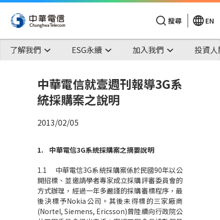
搜尋
EN
了解我們
ESG永續
加入我們
投資人
中華電信就壹週刊報導3G系
統採購案之說明
2013/02/05
1.
中華電信
3G
系統採購案之摘要說明
1.1 中華電信3G系統採購案係於民國90年以公
開招標、並邀請學者專家成立採購評審委員會的
方式辦理，經過一年多嚴謹的採購審標程序，最
後決標予Nokia公司。其後未得標的三家廠商
(Nortel, Siemens, Ericsson)曾陸續向行政院公