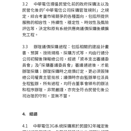
3.2 中華電信遵循民營化前的政府採購法以及
民營化後的｢中華電信公司採購管理規則」之規
定，綜合考量市場競爭的各種面向，包括所提供
服務的相容性、持續性、穩定性、時效性及風險
評估等，決定和原有系統供應商議價採購後續擴
充工程。
3.3 辦理議價採購過程：包括相關的建設計畫
書、預算、技術規格、採購方式等，均由行通分
公司初擬後陳報總公司，經過「資本支出審議委
員會」及｢採購審議委員會」審議通過後，才能
辦理採購；辦理採購時之底價訂定，更必須簽陳
總公司權責主管批核；議價時亦由監辦單位派員
全程監辦，所有過程，均符合董事會頒布的辦法
和程序辦理，非常嚴謹，亦完全符合民營化後公
司治理的守則，並無不當。
4.
結語
4.1 中華電信3G系統採購案於民國92年確定後