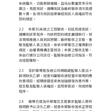
系統龐大、功能新穎複雜，且站台數量眾多分布
廣泛，見證測試、運轉測試及最終驗收項次高達
數十萬，各項次測試結果需經測試人員確認符合
契約規定。
2.2 本案3G系統之工程驗收，包括見證測試、
運轉測試等程序，均依照契約規定嚴謹執行，核
派現場維運人員測試把關；最終驗收之主驗、會
驗及監驗人員之指派，係依中華電信之權責劃分
規定，由權責機構主管核派；本案之驗收主驗，
係由行通分公司派任，監驗係由總公司指派，符
合控管機制。
2.3 至於報導提及總公司網路處監驗人提出十
餘項缺失乙節，經查均屬驗收過程當中發現的應
改善項目，經積極督促承商加強辦理改善作業，
經主驗及監驗人員確認，並用章簽認，完成終驗
程序。
2.4 報導也提及中華電信主管要求監驗人將所
提問題予以淡化乙節，經查本案驗收皆依正常程