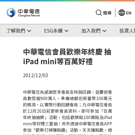
搜尋
EN
了解我們
ESG永續
加入我們
投資人
中華電信會員歡樂年終慶 抽
iPad mini等百萬好禮
2012/12/03
中華電信為感謝眾多會員支持與回饋，並慶祝會
員數突破900萬人，準備總額近新臺幣100萬元
的獎項，以實際行動回饋會員；凡中華電信會員
於12月20日前更新會員資料，即可參加「百萬
年終抽抽樂」活動，包括歡樂點100萬點及iPad
mini等好禮三重抽！另外透過中華電信會員APP
參加「歡樂打掃賺點趣」活動，天天賺點數，總