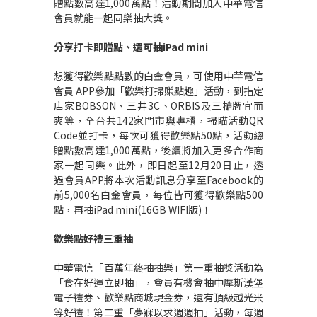
贈點數高達1,000萬點！活動期間加入中華電信
會員就能一起同樂抽大獎。
分享打卡即贈點、還可抽
iPad mini
想獲得歡樂點點數的白金會員，可使用中華電信
會員 APP參加「歡樂打掃賺點趣」活動，到指定
店家BOBSON、三井3C、ORBIS及三槍牌宜而
爽等，全台共142家門市與專櫃，掃瞄活動QR
Code並打卡，每次可獲得歡樂點50點，活動總
贈點數高達1,000萬點，後續將加入更多合作商
家一起同樂。此外，即日起至12月20日止，透
過會員APP將本次活動訊息分享至Facebook的
前5,000名白金會員，每位皆可獲得歡樂點500
點，再抽iPad mini(16GB WIFI版)！
歡樂點好禮三重抽
中華電信「百萬年終抽抽樂」第一重抽獎活動為
「食在好運立即抽」，會員有機會抽中摩斯漢堡
電子禮券、歡樂點商城現金券，還有頂級越光米
等好禮！第二重「夢寐以求週週抽」活動，每週