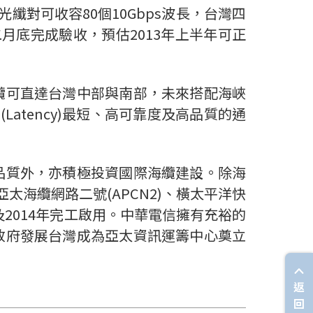
對可收容80個10Gbps波長，台灣四
月底完成驗收，預估2013年上半年可正
纜可直達台灣中部與南部，未來搭配海峽
tency)最短、高可靠度及高品質的通
品質外，亦積極投資國際海纜建設。除海
亞太海纜網路二號(APCN2)、橫太平洋快
3年及2014年完工啟用。中華電信擁有充裕的
政府發展台灣成為亞太資訊運籌中心奠立
返
回