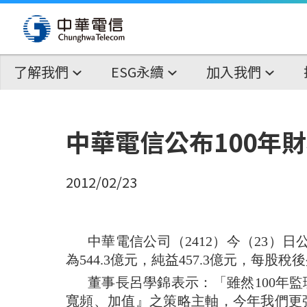
了解我們
ESG永續
加入我們
中華電信公布100年
2012/02/23
中華電信公司（
2412
）今（
23
）日
為
544.3
億元，純益
457.3
億元，每股稅後
董事長呂學錦表示：「雖然
100
年監
寬頻、加值』之策略主軸，今年我們更