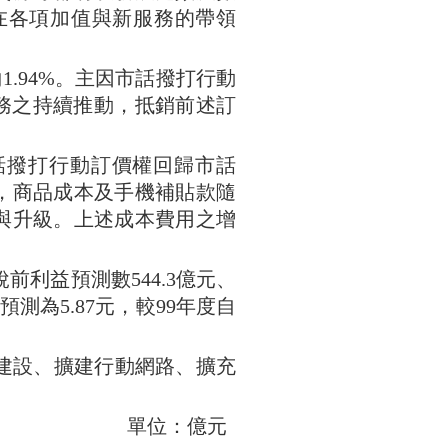
在各項加值與新服務的帶領
約
1.94%
。主因市話撥打行動
務之持續推動，抵銷前述訂
話撥打行動訂價權回歸市話
，商品成本及手機補貼款隨
與升級。上述成本費用之增
稅前利益預測數
544.3
億元、
預測為
5.87
元，較
99
年度自
建設、擴建行動網路、擴充
單位：億元