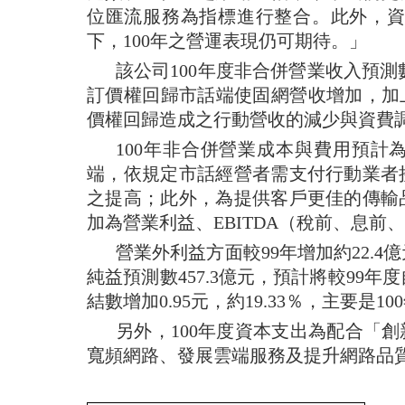
位匯流服務為指標進行整合。此外，
下，
100
年之營運表現仍可期待。」
該公司
100
年度非合併營業收入預測
訂價權回歸市話端使固網營收增加，加
價權回歸造成之行動營收的減少與資費
100
年非合併營業成本與費用預計
端，依規定市話經營者需支付行動業者
之提高；此外，為提供客戶更佳的傳輸
加為營業利益、
EBITDA
（稅前、息前、
營業外利益方面較
99
年增加約
22.4
億
純益預測數
457.3
億元，預計將較
99
年度
結數增加
0.95
元，約
19.33
％，主要是
100
另外，
100
年度資本支出為配合「創
寬頻網路、發展雲端服務及提升網路品