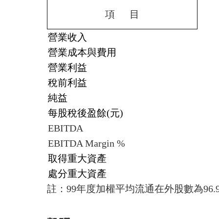
項
目
營業收入
營業成本與費用
營業利益
稅前利益
純益
每股稅後盈餘
(
元
)
EBITDA
EBITDA Margin %
取得重大資產
處分重大資產
註：
99
年度加權平均流通在外股數為
96.