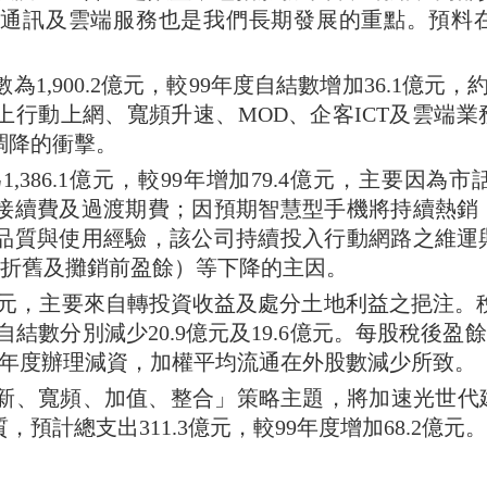
資通訊及雲端服務也是我們長期發展的重點。預料
數為
1,900.2
億元，
較
99
年度自結數增加
36.1
億元，
上行動上網、寬頻升速、
MOD
、企客
ICT
及雲端業
調降的衝擊。
為
1,386.1
億元，較
99
年增加
79.4
億元，主要因為市
接續費及過渡期費；因預期智慧型手機將持續熱銷
品質與使用經驗，該公司持續投入行動網路之維運
折舊及攤銷前盈餘）等下降的主因。
元，主要來自轉投資收益及處分土地利益之挹注。
自結數分別減少
20.9
億元及
19.6
億元。每股稅後盈餘
年度辦理減資，加權平均流通在外股數減少所致。
新、寬頻、加值、整合」策略主題，將加速光世代
質，預計總支出
311.3
億元，較
99
年度增加
68.2
億元。