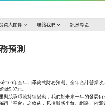
投資人關係
聯絡我們
訊息專區
財務預測
公布
100
年全年四季簡式財務預測。全年合計營業收
盈餘
5.87
元。
理與競爭環境持續變動，我們對未來一年的發展仍
強調『整合』之效益，包括服務平台、網路、內部