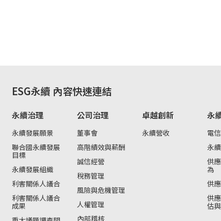
ESG永續
內容快速連結
永續治理
公司治理
卓越創新
永
永續發展願景
董事會
永續營收
電信
聯合國永續發展
高階績效與薪酬
永續
目標
誠信經營
供應
永續發展組織
為
稅務管理
利害關係人議合
供應
風險與危機管理
利害關係人議合
供應
人權管理
成果
估與
內部稽核
重大議題調查問