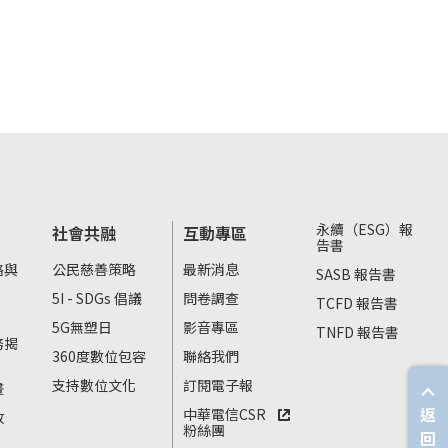
永續（ESG）報
社會共融
互動專區
告書
略與
公民慈善策略
最新消息
SASB 報告書
5I - SDGs 倡議
問卷調查
TCFD 報告書
5G無塑日
影音專區
TNFD 報告書
務揭
360度數位包容
聯絡我們
支持數位文化
訂閱電子報
畫
返
中華電信CSR
放
粉絲團
回