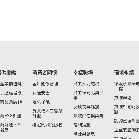
續供應鏈
消費者關懷
幸福職場
環境永續
產業價值鏈
客戶關係管理
員工人力結構
環境永續策
目標
供應鏈倡議
資通安全
員工多元化與平
等
氣候策略
商反貪腐作
隱私保護
反歧視與騷擾
氣候相關財
負責任人工智慧
露
商ESG計畫
計畫
績效評估與獎酬
能源管理計
商篩選、評
穩定的網路服務
福利措施
發展
溫室氣體排
訓練與發展
資源管理