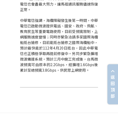
電信也會盡最大努力，讓馬祖通訊服務儘速恢復
正常。
中華電信強調，海纜障礙發生後第一時間，中華
電信已啟動微波提供電話、國安、政府、飛航、
教育民生等重要電路使用，目前受頻寬限制，上
網服務速度變慢；同時亦緊急洽請多家國際海纜
船抵台搶修，目前能抵台搶修之國際海纜船中，
預計最快能於112年4月20日抵台，因此中華電
信也正積極爭取再提前修復中。
另
同步緊急擴增
微波備援系統，預計三月中施工完成後，台馬微
波頻寬可由原本的2.2Gbps，經擴增1.6Gbps後
累計至總頻寬3.8Gbps，供民眾上網使用。
返
回
頂
部