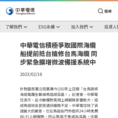
搜尋
了解我們
ESG永續
加入我們
投資人
中華電信積極爭取國際海纜
船提前抵台搶修台馬海纜 同
步緊急擴增微波備援系統中
2023/02/16
針對國民黨立院黨團今(16)早上召開「台馬兩條
海底電纜全斷線馬祖成孤島！」記者會，中華電
信表示，此次斷纜對寬頻上網服務影響較大，造
成馬祖地區民眾通訊服務不足，中華電信除了表
達最大的歉意，也在馬祖各門市提供24小時免費
Wi-Fi上網服務，所以馬祖不會成為孤島。中華