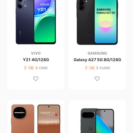
VIVO
SAMSUNG
Y21 4G/128G
Galaxy A27 5G 8G/128G
$
0
$
0
起
$
7,990
起
$
11,990