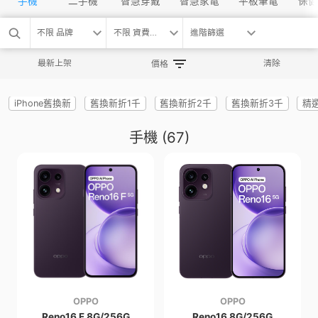
手機
二手機
智慧穿戴
智慧家電
平板筆電
保健
不限 品牌
不限 資費方案
進階篩選
最新上架
清除
價格
iPhone舊換新
舊換新折1千
舊換新折2千
舊換新折3千
精
手機
(67)
OPPO
OPPO
Reno16 F 8G/256G
Reno16 8G/256G