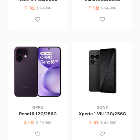
$
0
$
0
起
$
19,990
起
$
24,990
OPPO
SONY
Reno16 12G/256G
Xperia 1 VIII 12G/256G
$
0
$
0
起
$
26,990
起
$
44,880