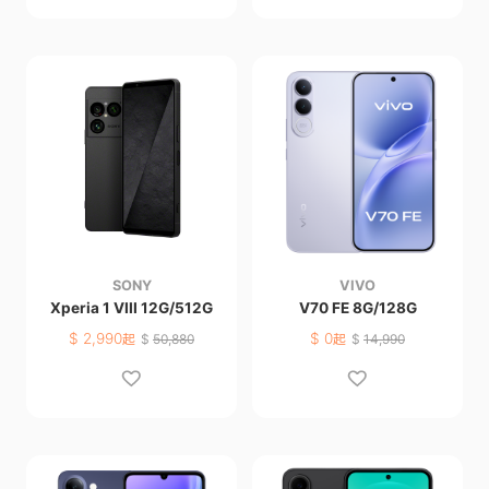
SONY
VIVO
Xperia 1 VIII 12G/512G
V70 FE 8G/128G
$
2,990
$
0
起
$
50,880
起
$
14,990