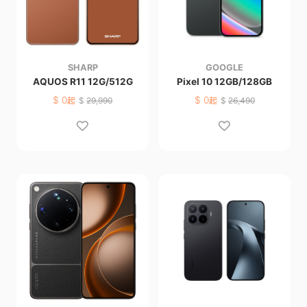
SHARP
GOOGLE
AQUOS R11 12G/512G
Pixel 10 12GB/128GB
$
0
$
0
起
$
29,990
起
$
26,490