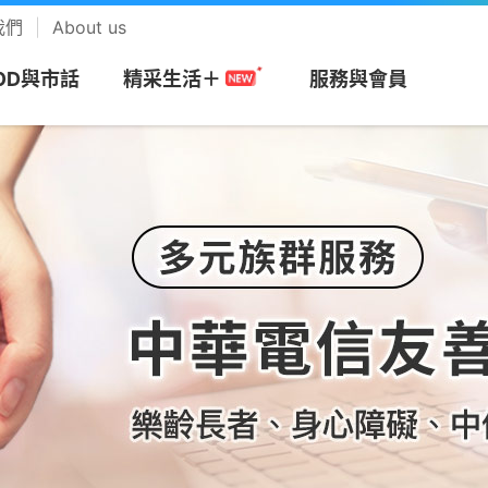
我們
About us
OD與市話
服務與會員
精采生活＋
樂齡行動
友善暖心
樂齡加值
貼心叮嚀
網
務
搭商品
MOD
帳單服務
預付卡
市話長途
會員回饋計畫
視
安心上網
樂享音樂
/攜碼
區
們
Apple專區
速在必行+MOD
帳單繳費
漫遊方案
市話
中華電信VIP官網
be Premium
防駭守門員
KKBOX
約
市申請查詢
Android專區
影劇館⁺
申請電子帳單
新申請方案
市話加值服務
專屬禮遇及活動
+
色情守門員
musictone鈴聲
G加值
紹
區
品牌機館
自選餐
更多帳單與發票
儲值方案
國際電話
VIP電子會員卡
Video 電視運
上網時間管理
LINE MUSIC 
音樂
服務
服
找更多機款
MOD平台/單頻選購
HoHo代儲
公用電話
加入會員
趨勢資安服務
來電答鈴