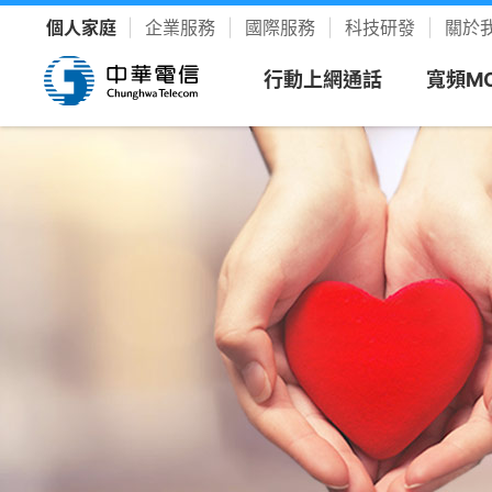
個人家庭
企業服務
國際服務
科技研發
關於
行動上網通話
寬頻M
看方案
寬頻上
客戶服
樂享影
新申請
新客專
聯絡我
YouTu
限時促銷
我的服務中心
精采生活＋推薦
新申請
速在必行方案
個人化服務入口
整合選購，省時又省力
續約
升速續
網路門
Disney
優惠雙享
帳單繳費
YouTube Premium
續約門號
速在必行+MOD 上網+看電視
線上繳費、查帳單
暢看零廣告 精采不受限
精采5
產品介
友善專
Hami 
動館
續約購機
搭3C家電
資費合約
Google One
全資費
Wi-Fi
簡訊客
速在有禮方案
線上查合約
照片、影片、雲端儲存
Netflix