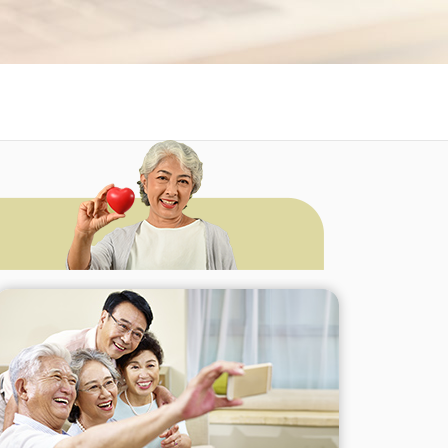
心捐
通訊應用
頻寬分流
Hami Point官網
下載Hami Pay
更多
更多