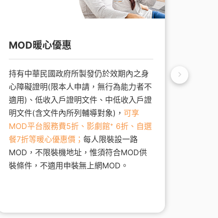
MOD暖心優惠
智慧
持有中華民國政府所製發仍於效期內之身
持有中
心障礙證明(限本人申請，無行為能力者不
心障礙
適用)、低收入戶證明文件、中低收入戶證
內之低
明文件(含文件內所列輔導對象)，
可享
24/
MOD平台服務費5折、影劇館⁺ 6折、自選
月再贈
餐7折等暖心優惠價；
每人限裝設一路
MOD，不限裝機地址，惟須符合MOD供
裝條件，不適用申裝無上網MOD。