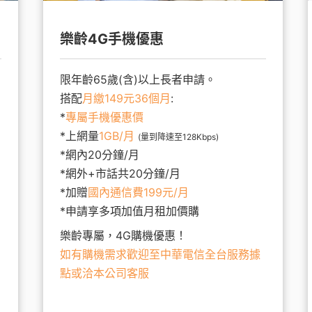
樂齡4G手機優惠
限年齡65歲(含)以上長者申請。
搭配
月繳149元36個月
:
*
專屬手機優惠價
*上網量
1GB/月
(量到降速至128Kbps)
*網內20分鐘/月
*網外+市話共20分鐘/月
*加贈
國內通信費199元/月
*申請享多項加值月租加價購
樂齡專屬，4G購機優惠！
如有購機需求歡迎至中華電信全台服務據
點或洽本公司客服