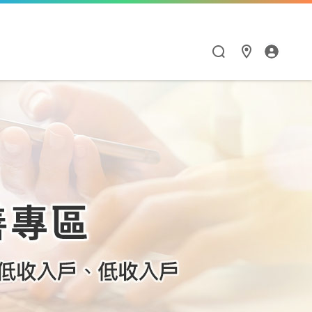
漫遊與通訊應用
HiNet服務
Hami Point
點數商城
閱讀學習
智慧生活
漫遊服務優惠
個人信箱
如何集點與兌點
點數商城
Hami 書城
Google One
漫遊服務總覽
MSA信箱服務
我的點數
品牌館
館
天下數位全閱讀
Hami Cam
流量加價購
網路測速
中華電信聯名卡
票券館
鈴聲
PPA Plus
LINE貼圖超值方案
衛星通訊
供裝查詢
中信ALL ME卡
好買市集
FunPark 童書夢工
導航王TM
廠