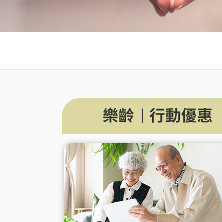
優惠總
更多服
買上網量
短約期
我的VIP
防駭守門員
Hami 
短期租用方案-限新申請
VIP資訊查詢
隨時隨地守護上網安全
⁺
出國漫遊
智慧攝影機
我的點數
Disney+
Hami Cam 整合方案
查詢我的點數
闔家共享 歡樂加倍
預付卡儲值
資費快選
中華電信APP
KKBOX
條件自由選，快速篩選專屬資費
下載APP 隨身服務
破億曲庫 打造專屬歌單
自助服務區
未出帳用量、合約、解鎖、故障報修
自助服務區
更多服務
自助服務區
供裝速率查詢、線上申請查詢、固定IP
更多線上自助服務
了解方案、帳單代收、答鈴異動
申請、故障報修