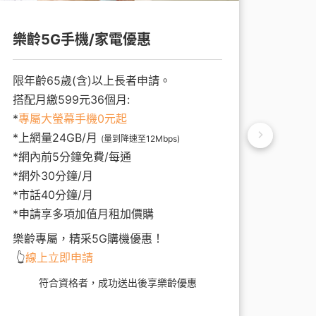
樂齡5G手機/家電優惠
樂齡
限年齡65歲(含)以上長者申請。
限年齡
搭配月繳599元36個月:
搭配月
*
專屬大螢幕手機0元起
*上網
*上網量24GB/月
*網內
(量到降速至12Mbps)
*網內前5分鐘免費/每通
*網外
*網外30分鐘/月
*市話
*市話40分鐘/月
*點數
*申請享多項加值月租加價購
*專屬
防駭守
樂齡專屬，精采5G購機優惠！
及Ham
👆
線上立即申請
樂齡專
符合資格者，成功送出後享樂齡優惠
動上網
👆
線