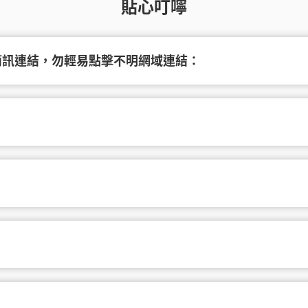
貼心叮嚀
簡訊連結，勿輕易點擊不明網域連結：