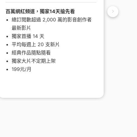
百萬網紅頻道，獨家14天搶先看
行動雜
總訂閱數超過 2,000 萬的影音創作者
當
最新影片
暢
獨家首播 14 天
名
平均每週上 20 支新片
日
經典作品隨點隨看
沉
獨家大片不定期上架
原價
199元/月