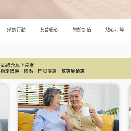
覽
務
升級5G
長途電話
Hami Point 愛
更多
Video 影劇館
更多
樂齡行動
友善暖心
樂齡加值
貼心叮嚀