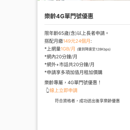
樂齡4G單門號優惠
限年齡65歲(含)以上長者申請。
搭配月繳
149元24個月
:
*上網量
1GB/月
(量到降速至128Kbps)
*網內20分鐘/月
*網外+市話共20分鐘/月
*申請享多項加值月租加價購
樂齡專屬，4G單門號優惠！
👆
線上立即申請
符合資格者，成功送出後享樂齡優惠