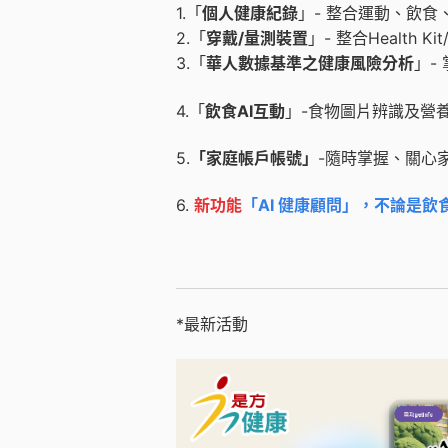
1.
「
個人健康紀錄
」
-
整合運動、飲食
2.
「
穿戴
/
量測裝置
」
-
整合
Health Kit
3.
「
華人數據基準之健康風險分析
」
-
4.「
飲食AI互動
」-食物圖片辨識及營
5.
「家庭帳戶帳號」
-隨時掌握、關心
6.
新功能
「AI 健康顧問」
，
不論是飲
*最新活動