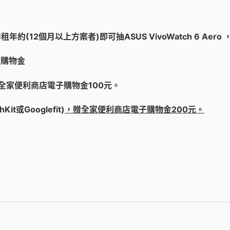
租年約(12個月以上方案者)
即可抽
ASUS VivoWatch 6 Aero
元購物金
全家便利商店電子購物金100元。
hKit
或
Googlefit)
，贈
全家便利商店電子購物金
200
元
。