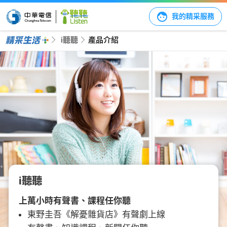
我的精采服務
i聽聽
產品介紹
i聽聽
上萬小時有聲書、課程任你聽
東野圭吾《解憂雜貨店》有聲劇上線