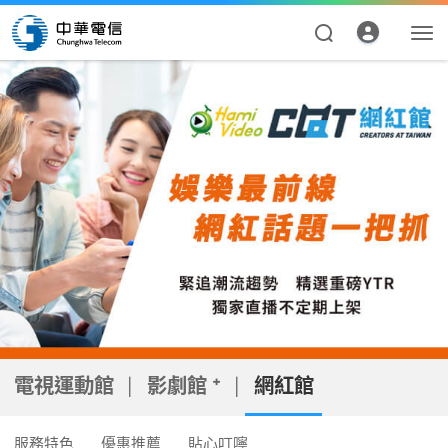
電視運動館
|
影劇館 ⁺
|
網紅館
服務特色
優惠推薦
貼心叮嚀
資費合約
帳單繳費
申請查詢
電視運動館
影劇館 ⁺
網紅館
|
|
我的帳號
服務特色
優惠推薦
貼心叮嚀