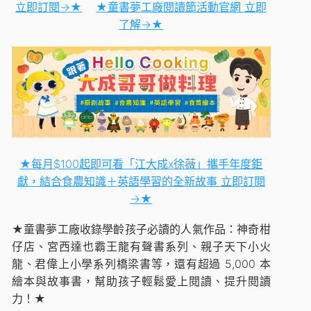
立即訂閱→
★
★童書夢工廠閱讀節活動官網
立即
了解→
★
★每月$100起
即可看「
江大成x徐薇」攜手年度鉅
獻，結合食農知識＋英語學習的全新故事
立即訂閱
→
★
★
童書夢工廠收錄學齡孩子必讀的人氣作品：神奇柑
仔店、宮西達也霸王龍有聲書系列、親子天下小火
龍、君偉上小學系列橋梁書等，還有超過 5,000 本
繪本與故事書，幫助孩子輕鬆愛上閱讀、提升閱讀
力！
★