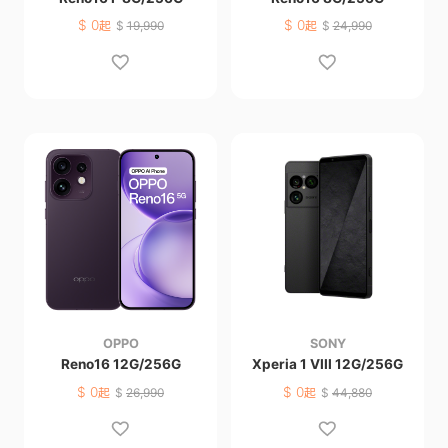
$
0
$
0
起
$
19,990
起
$
24,990
OPPO
SONY
Reno16 12G/256G
Xperia 1 VIII 12G/256G
$
0
$
0
起
$
26,990
起
$
44,880