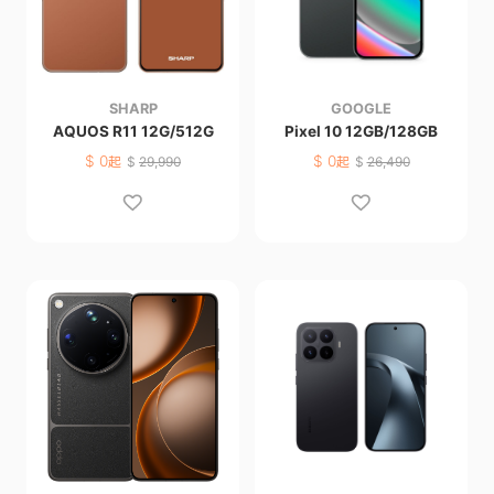
SHARP
GOOGLE
AQUOS R11 12G/512G
Pixel 10 12GB/128GB
$
0
$
0
起
$
29,990
起
$
26,490