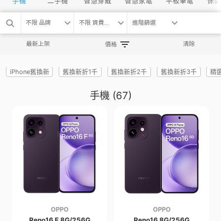
手機
二手機
智慧穿戴
智慧家電
平板筆電
保健
不限 品牌
不限 資費方案
進階篩選
最新上架
清除
價格
iPhone舊換新
舊換新折1千
舊換新折2千
舊換新折3千
精
手機
(67)
OPPO
OPPO
Reno16 F 8G/256G
Reno16 8G/256G