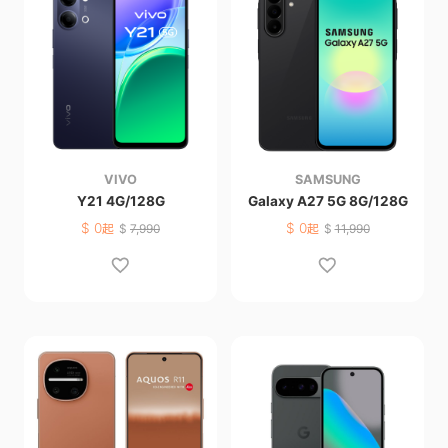
VIVO
SAMSUNG
Y21 4G/128G
Galaxy A27 5G 8G/128G
$
0
$
0
起
$
7,990
起
$
11,990