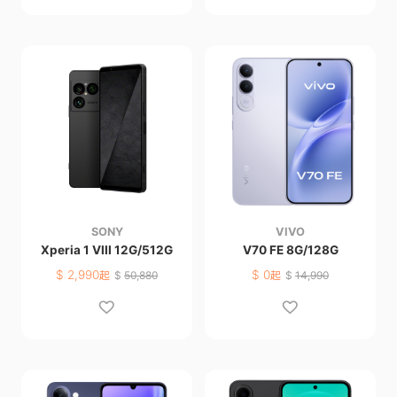
SONY
VIVO
Xperia 1 VIII 12G/512G
V70 FE 8G/128G
$
2,990
$
0
起
$
50,880
起
$
14,990