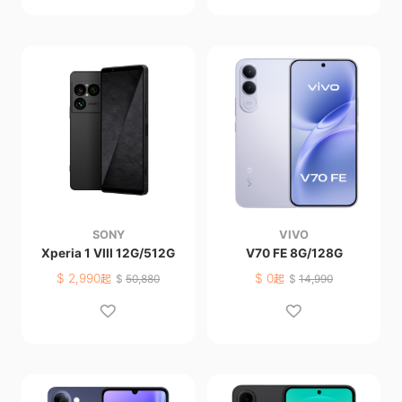
SONY
VIVO
Xperia 1 VIII 12G/512G
V70 FE 8G/128G
$
2,990
$
0
起
$
50,880
起
$
14,990