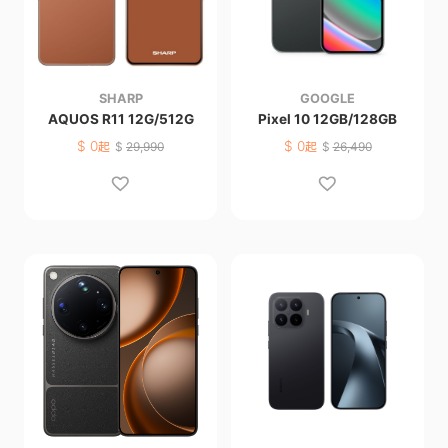
SHARP
GOOGLE
AQUOS R11 12G/512G
Pixel 10 12GB/128GB
$
0
$
0
起
$
29,990
起
$
26,490