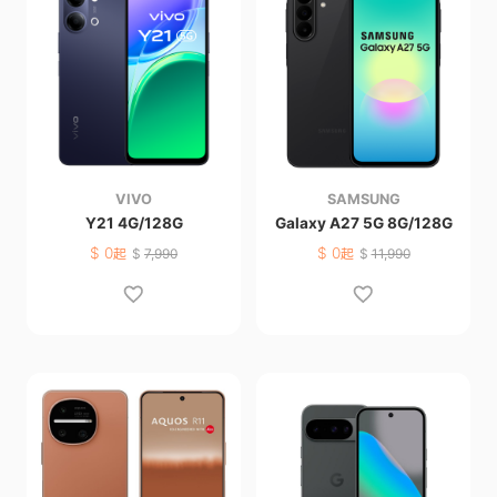
VIVO
SAMSUNG
Y21 4G/128G
Galaxy A27 5G 8G/128G
$
0
$
0
起
$
7,990
起
$
11,990