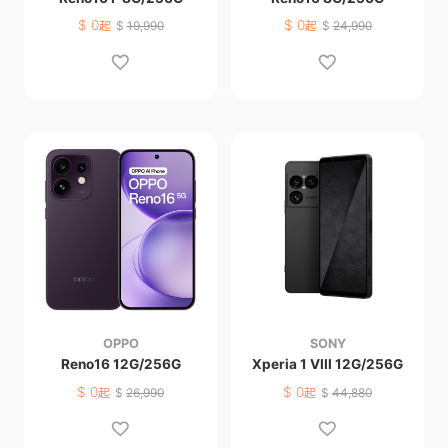
$
0
$
0
起
$
19,990
起
$
24,990
OPPO
SONY
Reno16 12G/256G
Xperia 1 VIII 12G/256G
$
0
$
0
起
$
26,990
起
$
44,880