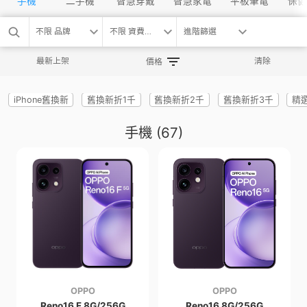
手機
二手機
智慧穿戴
智慧家電
平板筆電
保健
不限 品牌
不限 資費方案
進階篩選
最新上架
清除
價格
iPhone舊換新
舊換新折1千
舊換新折2千
舊換新折3千
精
手機
(67)
OPPO
OPPO
Reno16 F 8G/256G
Reno16 8G/256G