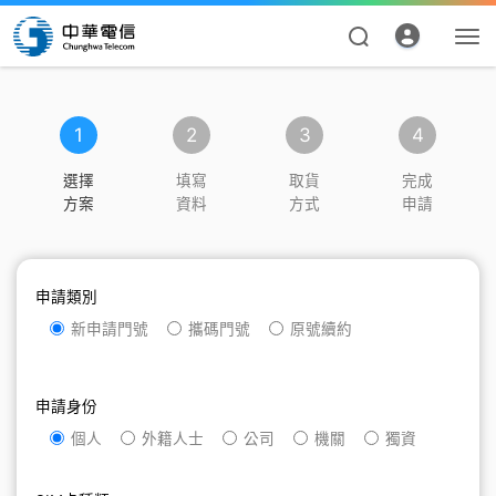
1
2
3
4
選擇
填寫
取貨
完成
方案
資料
方式
申請
申請類別
資費合約
新申請門號
攜碼門號
原號續約
帳單繳費
申請身份
申請查詢
個人
外籍人士
公司
機關
獨資
我的帳號