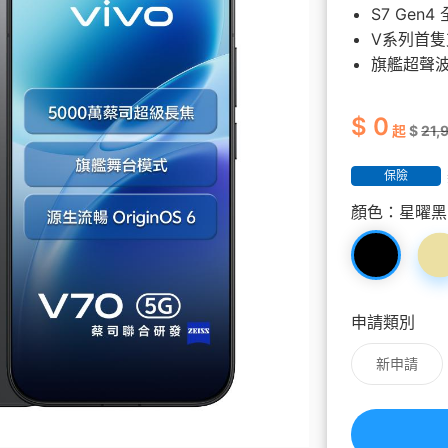
覽
務
升級5G
長途電話
Hami Point 愛
更多
S7 Gen
Video 影劇
更多
V系列首隻
旗艦超聲
$ 0
起
$
21,
保險
顏色：
星曜黑
申請類別
新申請