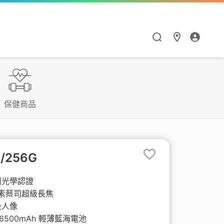
漫遊與通訊應用
HiNet服務
Hami Point
點數商城
閱讀學習
智慧生活
保健商品
漫遊服務優惠
個人信箱
如何集點與兌點
點數商城
Hami 書城
Google One
漫遊服務總覽
MSA信箱服務
我的點數
品牌館
館
天下數位全閱讀
Hami Cam
G/256G
流量加價購
網路測速
中華電信聯名卡
票券館
鈴聲
PPA Plus
LINE貼圖超值方案
司光學認證
畫素蔡司超級長焦
衛星通訊
供裝查詢
中信ALL ME卡
好買市集
FunPark 童書夢工
導航王TM
段人像
廠
6500mAh 輕薄藍海電池