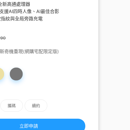
心捐
通訊應用
頻寬分流
Hami Point官網
下載Hami Pay
更多
4 全新高通處理器
更多
支援AI四時人像、AI最佳合影
波指紋與全局旁路充電
990
新奇機重現(網購宅配限定版)
攜碼
續約
立即申請