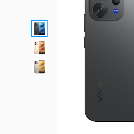
優惠總
更多服
買上網量
短約期
我的VIP
防駭守門員
Hami 
短期租用方案-限新申請
VIP資訊查詢
隨時隨地守護上網安全
館⁺
出國漫遊
智慧攝影機
我的點數
Disney+
Hami Cam 整合方案
查詢我的點數
闔家共享 歡樂加倍
預付卡儲值
資費快選
中華電信APP
KKBOX
條件自由選，快速篩選專屬資費
下載APP 隨身服務
破億曲庫 打造專屬歌單
自助服務區
未出帳用量、合約、解鎖、故障報修
自助服務區
更多服務
自助服務區
供裝速率查詢、線上申請查詢、固定IP
更多線上自助服務
了解方案、帳單代收、答鈴異動
申請、故障報修