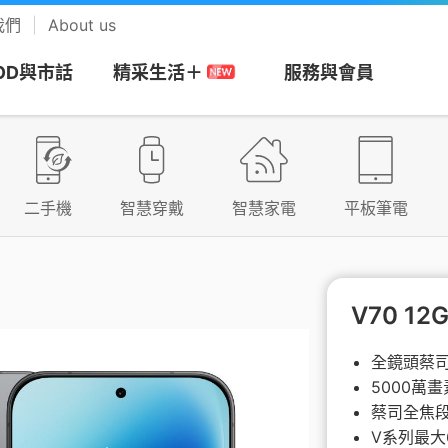
我們
About us
OD與市話
服務與會員
精采生活＋
網
務
搭商品
MOD
帳單服務
預付卡
市話長途
會員回饋計畫
視
安心上網
樂享音樂
二手機
智慧穿戴
智慧家電
平板筆電
/攜碼
區
們
Apple專區
速在必行+MOD
帳單繳費
漫遊方案
市話
中華電信VIP官網
be Premium
防駭守門員
KKBOX
約
市申請查詢
Android專區
影劇館⁺
申請電子帳單
新申請方案
市話加值服務
專屬禮遇及活動
+
色情守門員
musictone鈴聲
V70 12
G加值
紹
區
品牌機館
自選餐
更多帳單與發票
儲值方案
國際電話
VIP電子會員卡
Video 電視
上網時間管理
LINE MUSIC 
全鏡頭蔡
音樂
5000萬
服務
服
找更多機款
MOD平台/單頻選購
HoHo代儲
公用電話
加入會員
趨勢資安服務
蔡司全焦
來電答鈴
V系列最大