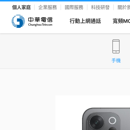
個人家庭
企業服務
國際服務
科技研發
關於
行動上網通話
寬頻M
看方案
寬頻上
客戶服
樂享影
手機
新申請
新客專
聯絡我
YouTu
限時促銷
我的服務中心
精采生活＋推薦
新申請
速在必行方案
個人化服務入口
整合選購，省時又省力
續約
升速續
網路門
Disney
優惠雙享
帳單繳費
YouTube Premium
續約門號
速在必行+MOD 上網+看電視
線上繳費、查帳單
暢看零廣告 精采不受限
精采5
產品介
友善專
Hami 
運動館
續約購機
搭3C家電
資費合約
Google One
全資費
Wi-Fi
簡訊客
速在有禮方案
線上查合約
照片、影片、雲端儲存
Netflix