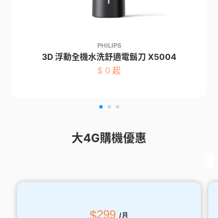
PHILIPS
3D 浮動全機水洗舒適電鬍刀 X5004
$
0 起
大4G購機優惠
$
299
/月