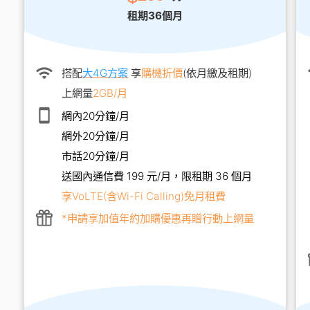
租期36個月
搭配
大4G方案
享
購機折價
(依月繳及租期)
上網量
2GB/月
網內20分鐘/月
網外20分鐘/月
市話20分鐘/月
送國內通信費 199 元/月，限租期 36 個月
享VoLTE(含Wi-Fi Calling)免月租費
*申請享加值年約加購優惠再贈行動上網量