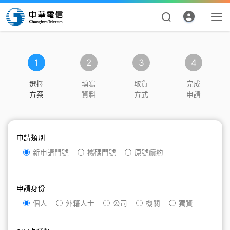
1
2
3
4
選擇
填寫
取貨
完成
方案
資料
方式
申請
申請類別
資費合約
新申請門號
攜碼門號
原號續約
帳單繳費
申請身份
申請查詢
個人
外籍人士
公司
機關
獨資
我的帳號